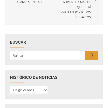
entradas
CLANDESTINIDAD
ADVIERTE A MAS DE
QUE ESTÁ
«VIGILANDO» TODOS
SUS ACTOS
BUSCAR
Buscar
Buscar
por:
HISTÓRICO DE NOTICIAS
HISTÓRICO
DE
NOTICIAS