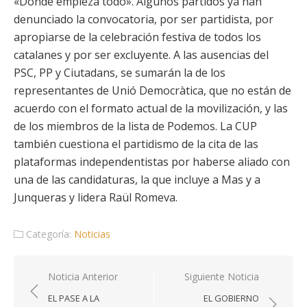
«Donde empieza todo». Algunos partidos ya han
denunciado la convocatoria, por ser partidista, por
apropiarse de la celebración festiva de todos los
catalanes y por ser excluyente. A las ausencias del
PSC, PP y Ciutadans, se sumarán la de los
representantes de Unió Democràtica, que no están de
acuerdo con el formato actual de la movilización, y las
de los miembros de la lista de Podemos. La CUP
también cuestiona el partidismo de la cita de las
plataformas independentistas por haberse aliado con
una de las candidaturas, la que incluye a Mas y a
Junqueras y lidera Raül Romeva.
Categoría:
Noticias
Navegación
Noticia Anterior
Siguiente Noticia
de
EL PASE A LA
EL GOBIERNO