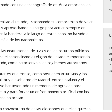
dornado con una escenografía de estética emocional en
m
altad al Estado, traicionando su compromiso de velar
es y aprovechando su cargo para actuar siempre en
en la bandera. A lo largo de estos años, no ha sido el
N
sólo de los nacionalistas.
L
as instituciones, de TV3 y de los recursos públicos
e
ndo el nacionalismo a religión de Estado e imponiendo
-
ción, como caracteriza a los regímenes autoritarios.
I
ví
ntar es que existe, como sostienen Artur Mas y los
itat y el Gobierno de Madrid, entre Cataluña y el
s se han inventado un memorial de agravios para
ista y para forzar un enfrentamiento artificial con las
cias no acatan.
 la convocatoria de estas elecciones que ellos quieren