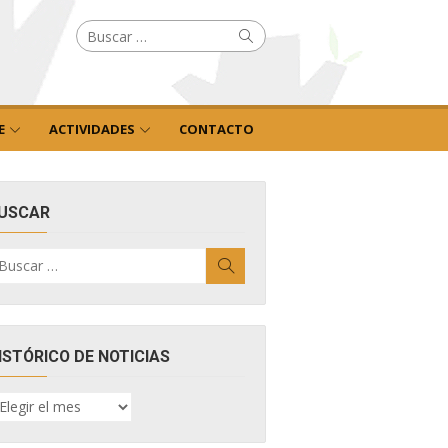
Buscar
Buscar
por:
E
ACTIVIDADES
CONTACTO
USCAR
uscar
Buscar
r:
ISTÓRICO DE NOTICIAS
ISTÓRICO
E
OTICIAS