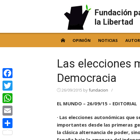
Skip
to
Fundación p
content
la Libertad
OPINIÓN
NOTICIAS
AUTOR
Las elecciones 
Democracia
Facebook
26/09/2015
by
fundacion
/
Twitter
EL MUNDO – 26/09/15 – EDITORIAL
WhatsApp
· Las elecciones autonómicas que s
Email
importantes desde las primeras gen
la clásica alternancia de poder, si
Compartir
España bajo la amenaza del indepen