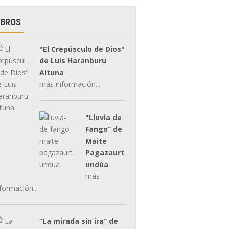
IBROS
"El Crepúsculo de Dios"
de Luis Haranburu
Altuna
más información...
"Lluvia de
Fango” de
Maite
Pagazaurt
undúa
más
formación...
“La mirada sin ira” de