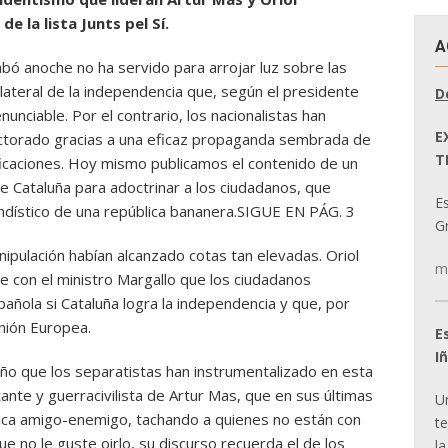
 la lista Junts pel Sí.
A
ó anoche no ha servido para arrojar luz sobre las
lateral de la independencia que, según el presidente
D
enunciable. Por el contrario, los nacionalistas han
E
ectorado gracias a una eficaz propaganda sembrada de
T
icaciones. Hoy mismo publicamos el contenido de un
 Cataluña para adoctrinar a los ciudadanos, que
E
ndístico de una república bananera.SIGUE EN PÁG. 3
Gr
ipulación habían alcanzado cotas tan elevadas. Oriol
m
e con el ministro Margallo que los ciudadanos
añola si Cataluña logra la independencia y que, por
nión Europea.
E
I
año que los separatistas han instrumentalizado en esta
ante y guerracivilista de Artur Mas, que en sus últimas
U
ctica amigo-enemigo, tachando a quienes no están con
t
e no le guste oirlo, su discurso recuerda el de los
la