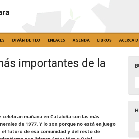
ara
ES
DIVÁN DE TEO
ENLACES
AGENDA
LIBROS
ACERCA D
más importantes de la
B
B
po
H
e celebran mañana en Cataluña son las más
H
erales de 1977. Y lo son porque no está en juego
D
no el futuro de esa comunidad y del resto de
N
dentismo que lideran Artur Mas y Oriol