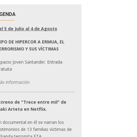
GENDA
el 5 de Julio al 4 de Agosto
XPO DE HIPERCOR A ERMUA, EL
ERRORISMO Y SUS VÍCTIMAS
spacio Joven Santander. Entrada
atuita
ás información
streno de "Trece entre mil" de
ñaki Arteta en Netflix.
n documental en él se narran los
estimonios de 13 familias víctimas de
 banda terrorista ETA.