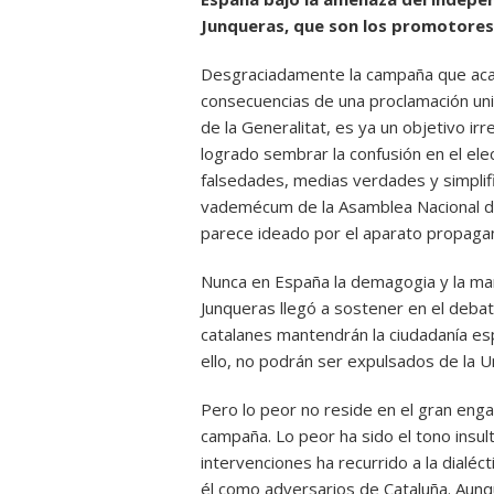
Junqueras, que son los promotores de
Desgraciadamente la campaña que acab
consecuencias de una proclamación uni
de la Generalitat, es ya un objetivo irr
logrado sembrar la confusión en el el
falsedades, medias verdades y simplif
vademécum de la Asamblea Nacional de
parece ideado por el aparato propaga
Nunca en España la demagogia y la man
Junqueras llegó a sostener en el debat
catalanes mantendrán la ciudadanía esp
ello, no podrán ser expulsados de la U
Pero lo peor no reside en el gran eng
campaña. Lo peor ha sido el tono insult
intervenciones ha recurrido a la dialé
él como adversarios de Cataluña. Aunqu