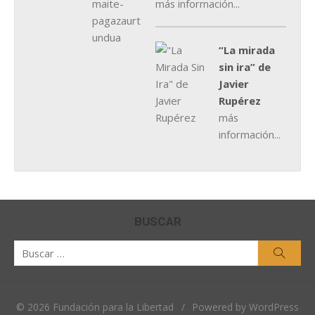
más información...
“La mirada
sin ira” de
Javier
Rupérez
más
información...
BUSCAR
Buscar
Busca
por:
© 2026 Fundación para la Libertad
/
Powered by WordPress