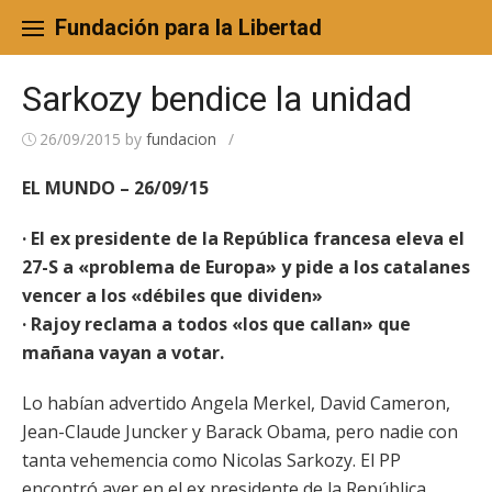
Skip
to
Fundación para la Libertad
content
Sarkozy bendice la unidad
26/09/2015
by
fundacion
/
EL MUNDO – 26/09/15
· El ex presidente de la República francesa eleva el
27-S a «problema de Europa» y pide a los catalanes
vencer a los «débiles que dividen»
· Rajoy reclama a todos «los que callan» que
mañana vayan a votar.
Lo habían advertido Angela Merkel, David Cameron,
Jean-Claude Juncker y Barack Obama, pero nadie con
tanta vehemencia como Nicolas Sarkozy. El PP
encontró ayer en el ex presidente de la República