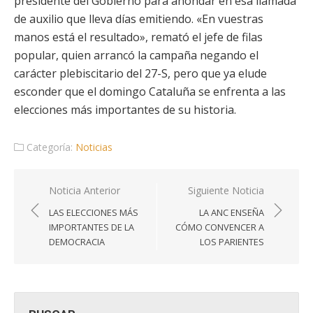
presidente del Gobierno para ahondar en esa llamada
de auxilio que lleva días emitiendo. «En vuestras
manos está el resultado», remató el jefe de filas
popular, quien arrancó la campaña negando el
carácter plebiscitario del 27-S, pero que ya elude
esconder que el domingo Cataluña se enfrenta a las
elecciones más importantes de su historia.
Categoría:
Noticias
Navegación
Noticia Anterior
Siguiente Noticia
de
LAS ELECCIONES MÁS
LA ANC ENSEÑA
entradas
IMPORTANTES DE LA
CÓMO CONVENCER A
DEMOCRACIA
LOS PARIENTES