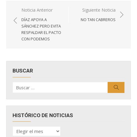
Navegación
Noticia Anterior
Siguiente Noticia
de
DÍAZ APOYA A
NO TAN CABREROS
entradas
SÁNCHEZ PERO EVITA
RESPALDAR EL PACTO
CON PODEMOS
BUSCAR
Buscar
Buscar
por:
HISTÓRICO DE NOTICIAS
HISTÓRICO
DE