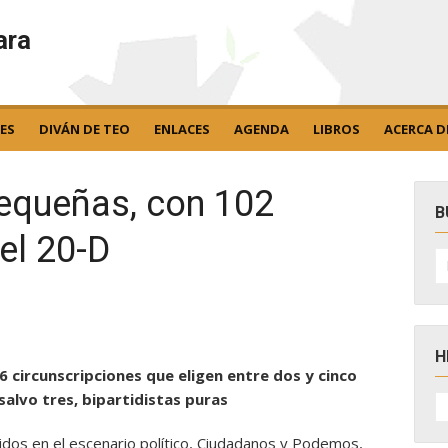
ara
ES
DIVÁN DE TEO
ENLACES
AGENDA
LIBROS
ACERCA D
pequeñas, con 102
B
el 20-D
B
po
H
26 circunscripciones que eligen entre dos y cinco
H
alvo tres, bipartidistas puras
D
N
idos en el escenario político, Ciudadanos y Podemos,