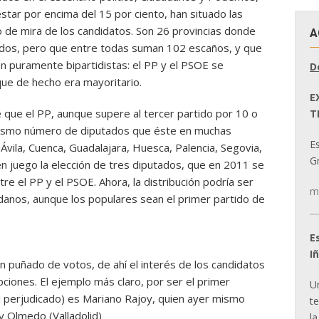
tar por encima del 15 por ciento, han situado las
o de mira de los candidatos. Son 26 provincias donde
A
tados, pero que entre todas suman 102 escaños, y que
n puramente bipartidistas: el PP y el PSOE se
D
que de hecho era mayoritario.
E
de que el PP, aunque supere al tercer partido por 10 o
T
mismo número de diputados que éste en muchas
E
Ávila, Cuenca, Guadalajara, Huesca, Palencia, Segovia,
Gr
 en juego la elección de tres diputados, que en 2011 se
tre el PP y el PSOE. Ahora, la distribución podría ser
m
anos, aunque los populares sean el primer partido de
E
I
un puñado de votos, de ahí el interés de los candidatos
ciones. El ejemplo más claro, por ser el primer
U
al perjudicado) es Mariano Rajoy, quien ayer mismo
t
 Olmedo (Valladolid)
la