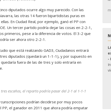
 cinco diputados ocurre algo muy parecido. Con las
m
Navarra, las otras 14 fueron bipartidistas puras en
 ellas. En Ciudad Real, por ejemplo, ganó el PP con
SOE. Un tercer partido podría dejar las cosas en 2-2-1,
s primeros, pese a la diferencia de votos. El 3-2 que
N
odría ser ahora otro 2-2-1.
L
estudio que está realizando GAD3, Ciudadanos entrará
e
n tres diputados (quedará un 1-1-1), y por supuesto en
-
quedaría fuera de las de tres y solo entraría en
I
e.
ví
tres escaños, el reparto podría pasar del 2-1 al 1-1-1
rcunscripciones podrían decidirse por muy pocos
a el PP, el ganador en 2011 que ahora podría empatar