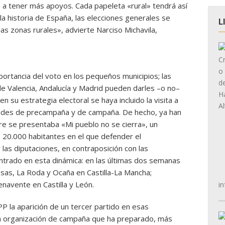
a tener más apoyos. Cada papeleta «rural» tendrá así
la historia de España, las elecciones generales se
L
as zonas rurales», advierte Narciso Michavila,
mportancia del voto en los pequeños municipios; las
 de Valencia, Andalucía y Madrid pueden darles –o no–
 su estrategia electoral se haya incluido la visita a
idades de precampaña y de campaña. De hecho, ya han
 se presentaba «Mi pueblo no se cierra», un
 20.000 habitantes en el que defender el
las diputaciones, en contraposición con las
trado en esta dinámica: en las últimas dos semanas
sas, La Roda y Ocaña en Castilla-La Mancha;
navente en Castilla y León.
in
PP la aparición de un tercer partido en esas
 la organización de campaña que ha preparado, más