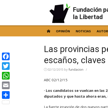
Skip
to
Fundación p
content
la Libertad
OPINIÓN
NOTICIAS
AUTOR
Las provincias 
escaños, claves 
Facebook
02/12/2015
by
fundacion
/
Twitter
ABC 02/12/15
WhatsApp
· Los candidatos se vuelcan en las 
Email
diputados y que hasta ahora eran, s
Compartir
La fuerte irrupción de dos nuevos part