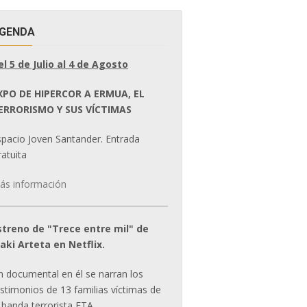
GENDA
el 5 de Julio al 4 de Agosto
XPO DE HIPERCOR A ERMUA, EL
ERRORISMO Y SUS VÍCTIMAS
spacio Joven Santander. Entrada
atuita
ás información
streno de "Trece entre mil" de
ñaki Arteta en Netflix.
n documental en él se narran los
estimonios de 13 familias víctimas de
 banda terrorista ETA.