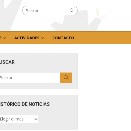
Buscar
Buscar
por:
E
ACTIVIDADES
CONTACTO
USCAR
uscar
Buscar
r:
ISTÓRICO DE NOTICIAS
ISTÓRICO
E
OTICIAS