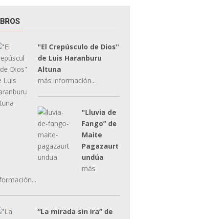
IBROS
"El Crepúsculo de Dios"
de Luis Haranburu
Altuna
más información...
"Lluvia de
Fango” de
Maite
Pagazaurt
undúa
más
formación...
“La mirada sin ira” de