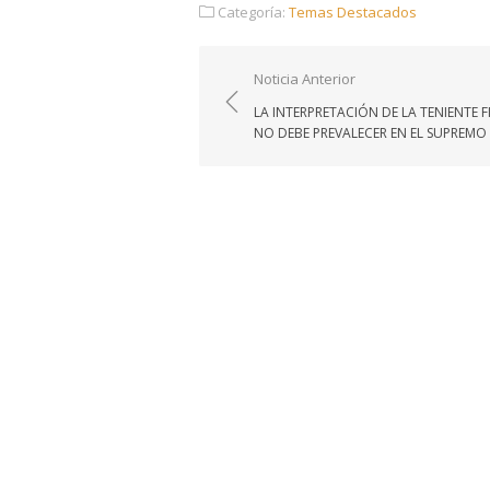
Categoría:
Temas Destacados
Navegación
Noticia Anterior
de
LA INTERPRETACIÓN DE LA TENIENTE F
entradas
NO DEBE PREVALECER EN EL SUPREMO