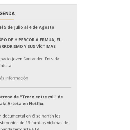
GENDA
el 5 de Julio al 4 de Agosto
XPO DE HIPERCOR A ERMUA, EL
ERRORISMO Y SUS VÍCTIMAS
spacio Joven Santander. Entrada
atuita
ás información
streno de "Trece entre mil" de
ñaki Arteta en Netflix.
n documental en él se narran los
estimonios de 13 familias víctimas de
 banda terrorista ETA.