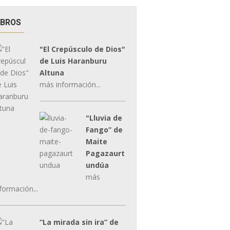
IBROS
"El Crepúsculo de Dios"
de Luis Haranburu
Altuna
más información...
"Lluvia de
Fango” de
Maite
Pagazaurt
undúa
más
formación...
“La mirada sin ira” de