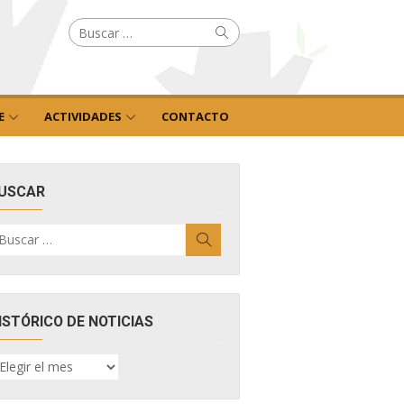
Buscar
Buscar
por:
E
ACTIVIDADES
CONTACTO
USCAR
uscar
Buscar
r:
ISTÓRICO DE NOTICIAS
ISTÓRICO
E
OTICIAS