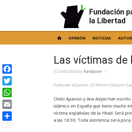
Skip
to
Fundación p
content
la Libertad
OPINIÓN
NOTICIAS
AUTOR
Las víctimas de 
23/02/2024
by
fundacion
/
Facebook
Publicado el
jueves, 22 febrero 2024
por
San
Twitter
Chelo Aparicio y Ana Aizpiri han escrit
WhatsApp
islámico en España que tiene mucho in
víctima españolas de la Yihad. Será pr
Email
a las 18:30. Toda asistencia será poca.
Compartir