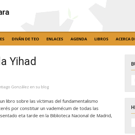
ara
ES
DIVÁN DE TEO
ENLACES
AGENDA
LIBROS
ACERCA D
la Yihad
B
B
po
tiago González en su blog
o un libro sobre las víctimas del fundamentalismo
H
terés por constituir un vademécum de todas las
esentado eta tarde en la Biblioteca Nacional de Madrid,
H
D
N