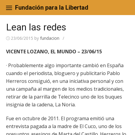
Skip
to
Fundación para la Libertad
content
Lean las redes
23/06/2015
by
fundacion
/
VICENTE LOZANO, EL MUNDO – 23/06/15
· Probablemente algo importante cambió en España
cuando el periodista, bloguero y publicitario Pablo
Herreros consiguió, en una iniciativa personal y con
una campaña al margen de los medios tradicionales,
retirar de la parrilla de Telecinco uno de los buques
insignia de la cadena, La Noria.
Fue en octubre de 2011. El programa emitió una
entrevista pagada a la madre de El Cuco, uno de los
presuntos asesinos de Marta del Castillo. Herreros lo