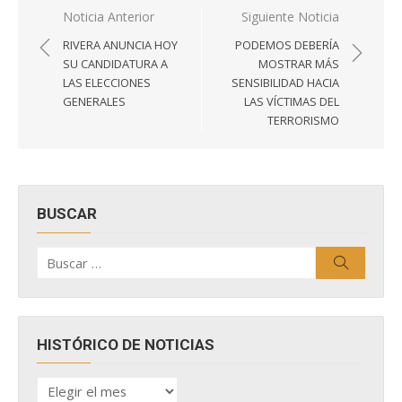
Navegación
Noticia Anterior
Siguiente Noticia
de
RIVERA ANUNCIA HOY
PODEMOS DEBERÍA
entradas
SU CANDIDATURA A
MOSTRAR MÁS
LAS ELECCIONES
SENSIBILIDAD HACIA
GENERALES
LAS VÍCTIMAS DEL
TERRORISMO
BUSCAR
Buscar
Buscar
por:
HISTÓRICO DE NOTICIAS
HISTÓRICO
DE