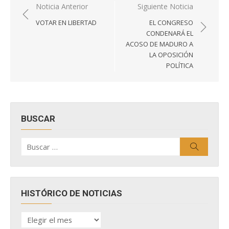
Navegación
Noticia Anterior
Siguiente Noticia
de
VOTAR EN LIBERTAD
EL CONGRESO
entradas
CONDENARÁ EL
ACOSO DE MADURO A
LA OPOSICIÓN
POLÍTICA
BUSCAR
Buscar
Buscar
por:
HISTÓRICO DE NOTICIAS
HISTÓRICO
DE