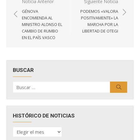
Navegación
Noticia Anterior
Siguiente Noticia
de
GÉNOVA
PODEMOS «VALORA
entradas
ENCOMIENDA AL
POSITIVAMENTE» LA
MINISTRO ALONSO EL
MARCHA POR LA
CAMBIO DE RUMBO
LIBERTAD DE OTEGI
EN EL PAÍS VASCO
BUSCAR
Buscar
Buscar
por:
HISTÓRICO DE NOTICIAS
HISTÓRICO
DE
NOTICIAS