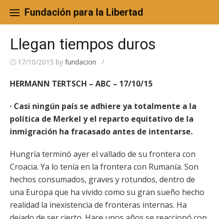
Skip
to
Fundación para la Libertad
content
Llegan tiempos duros
17/10/2015
by
fundacion
/
HERMANN TERTSCH – ABC – 17/10/15
· Casi ningún país se adhiere ya totalmente a la
política de Merkel y el reparto
equitativo de la
inmigración ha fracasado antes de intentarse.
Hungría terminó ayer el vallado de su frontera con
Croacia. Ya lo tenía en la frontera con Rumanía. Son
hechos consumados, graves y rotundos, dentro de
una Europa que ha vivido como su gran sueño hecho
realidad la inexistencia de fronteras internas. Ha
dejado de ser cierto. Hace unos años se reaccionó con