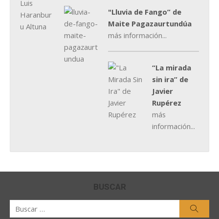
"Lluvia de Fango” de
Maite Pagazaurtundúa
más información...
“La mirada
sin ira” de
Javier
Rupérez
más
información...
BUSCAR
Buscar
Busca
por: