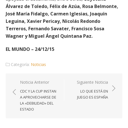
Álvarez de Toledo, Félix de Azúa, Rosa Belmonte,
José María Fidalgo, Carmen Iglesias, Joaquín
Leguina, Xavier Pericay, Nicolás Redondo
Terreros, Fernando Savater, Francisco Sosa
Wagner y Miguel Ángel Quintana Paz.
EL MUNDO – 24/12/15
Categoría:
Noticias
Navegación
Noticia Anterior
Siguiente Noticia
de
CDC Y LA CUP INSTAN
LO QUE ESTÁ EN
entradas
A APROVECHARSE DE
JUEGO ES ESPAÑA
LA «DEBILIDAD» DEL
ESTADO