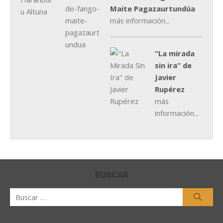
Maite Pagazaurtundúa
más información...
“La mirada
sin ira” de
Javier
Rupérez
más
información...
BUSCAR
Buscar
Busca
por: