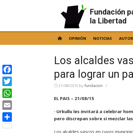
Skip
to
Fundación p
content
la Libertad
OPINIÓN
NOTICIAS
AUTOR
Los alcaldes va
para lograr un p
Facebook
21/08/2015
by
fundacion
/
Twitter
EL PAIS – 21/08/15
WhatsApp
· Urkullu les invitará a celebrar h
Email
pero discrepan sobre si mezclar las 
Compartir
Los alcaldes vascos en cuyos municipio