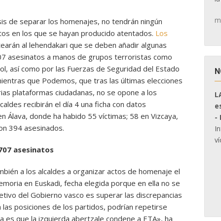
m
is de separar los homenajes, no tendrán ningún
ntos en los que se hayan producido atentados.
Los
earán al lehendakari que se deben añadir algunas
 707 asesinatos a manos de grupos terroristas como
ol, así como por las Fuerzas de Seguridad del Estado
N
ientras que Podemos, que tras las últimas elecciones
rias plataformas ciudadanas, no se opone a los
L
aldes recibirán el día 4 una ficha con datos
e
en Álava, donde ha habido 55 víctimas; 58 en Vizcaya,
-
on 394 asesinados.
I
ví
707 asesinatos
también a los alcaldes a organizar actos de homenaje el
moria en Euskadi, fecha elegida porque en ella no se
etivo del Gobierno vasco es superar las discrepancias
 las posiciones de los partidos, podrían repetirse
ra es que la izquierda abertzale condene a ETA», ha