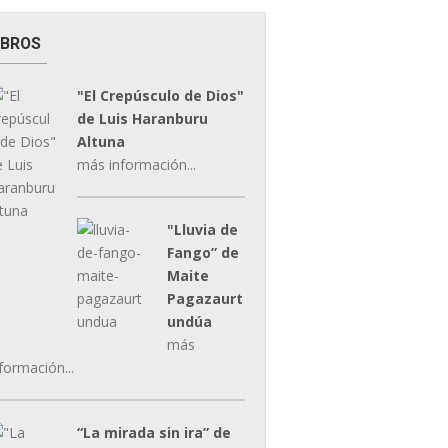
IBROS
"El Crepúsculo de Dios"
de Luis Haranburu
Altuna
más información...
"Lluvia de
Fango” de
Maite
Pagazaurt
undúa
más
formación...
“La mirada sin ira” de