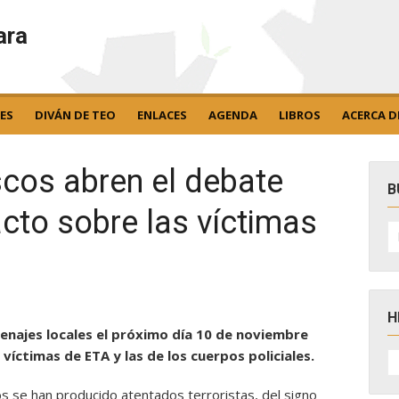
ara
ES
DIVÁN DE TEO
ENLACES
AGENDA
LIBROS
ACERCA D
scos abren el debate
B
acto sobre las víctimas
B
po
H
omenajes locales el próximo día 10 de noviembre
H
víctimas de ETA y las de los cuerpos policiales.
D
N
s se han producido atentados terroristas, del signo