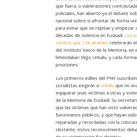
que fuera, o vulneraciones contrastad
policiales, han abierto ya el debate sob
nacional sobre si afrontar de forma uni
para evitar que se repitan y empezar a 
décadas de violencia en Euskadi.
Los p
cumbre que 128 alcaldes
celebrarán el
del Instituto Vasco de la Memoria, en 
lehendakari Iñigo Urkullu, y cada form
posiciones.
Los primeros ediles del PNV suscriben 
socialistas exigirán a
Urkullu
que no aval
equiparar unas víctimas a otras y evite i
de la Memoria de Euskadi. Su secretar
que las víctimas que han visto vulner
funcionarios públicos, y que hayan sid
reparadas y recordadas con la colocaci
obstante, estos reconocimientos deben
de su victimización fue distinta».