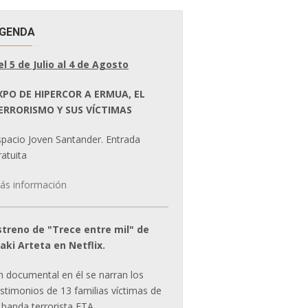
GENDA
el 5 de Julio al 4 de Agosto
XPO DE HIPERCOR A ERMUA, EL
ERRORISMO Y SUS VÍCTIMAS
spacio Joven Santander. Entrada
atuita
ás información
streno de "Trece entre mil" de
ñaki Arteta en Netflix.
n documental en él se narran los
estimonios de 13 familias víctimas de
 banda terrorista ETA.