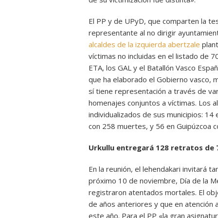
El PP y de UPyD, que comparten la tes
representante al no dirigir ayuntamie
alcaldes de la izquierda abertzale
plant
víctimas no incluidas en el listado de
ETA, los GAL y el Batallón Vasco Españ
que ha elaborado el Gobierno vasco, m
sí tiene representación a través de va
homenajes conjuntos a víctimas. Los alc
individualizados de sus municipios: 14 
con 258 muertes, y 56 en Guipúzcoa c
Urkullu entregará 128 retratos de 
En la reunión, el lehendakari invitará 
próximo 10 de noviembre, Día de la Me
registraron atentados mortales. El obj
de años anteriores y que en atención a
este año. Para el PP «la gran asignatu