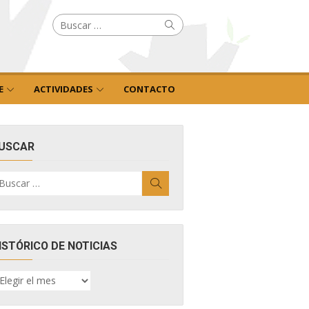
Buscar
Buscar
por:
E
ACTIVIDADES
CONTACTO
USCAR
uscar
Buscar
r:
ISTÓRICO DE NOTICIAS
ISTÓRICO
E
OTICIAS