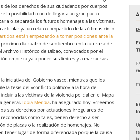
as de los derechos de sus ciudadanos por cuerpos
re la posibilidad o no de llegar a un gran pacto
A
taria o separada los futuros homenajes a las víctimas,
articular ya un relato compartido de las últimas cinco
D
artidos están empezando a tomar posiciones ante la
E
 próximo día cuatro de septiembre en la futura sede
T
el Archivo Histórico de Bilbao, convocados por el
ación empieza ya a poner sus límites y a marcar sus
E
Gr
la iniciativa del Gobierno vasco, mientras que los
m
e la tesis del «conflicto político» a la hora de
ncluir a las víctimas de la violencia policial en el Mapa
ia general,
Idoia Mendía
, ha asegurado hoy: «creemos
E
ados sus derechos por actuaciones irregulares de
I
o reconocidas como tales, tienen derecho a ser
ón de placas o la realización de homenajes. No
U
t
 tener lugar de forma diferenciada porque la causa
la