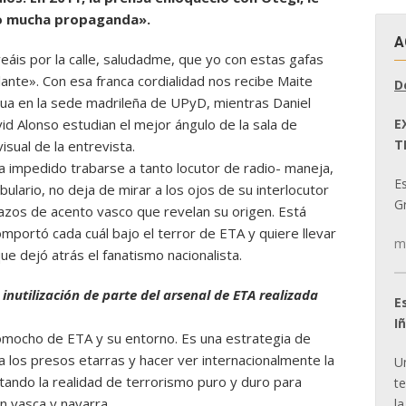
o mucha propaganda».
A
áis por la calle, saludadme, que yo con estas gafas
lante». Con esa franca cordialidad nos recibe Maite
D
a en la sede madrileña de UPyD, mientras Daniel
E
id Alonso estudian el mejor ángulo de la sala de
T
isual de la entrevista.
a impedido trabarse a tanto locutor de radio- maneja,
E
abulario, no deja de mirar a los ojos de su interlocutor
Gr
azos de acento vasco que revelan su origen. Está
mportó cada cuál bajo el terror de ETA y quiere llevar
m
que dejó atrás el fanatismo nacionalista.
 inutilización de parte del arsenal de ETA realizada
E
I
comocho de ETA y su entorno. Es una estrategia de
a los presos etarras y hacer ver internacionalmente la
U
ltando la realidad de terrorismo puro y duro para
t
n vasca y navarra.
la