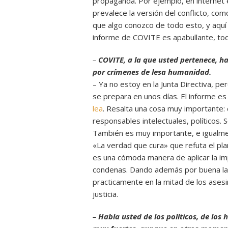
propaganda. Por ejemplo, en internet
prevalece la versión del conflicto, co
que algo conozco de todo esto, y aquí 
informe de COVITE es apabullante, tod
–
COVITE, a la que usted pertenece, h
por crímenes de lesa humanidad.
– Ya no estoy en la Junta Directiva, p
se prepara en unos días. El informe e
lea
. Resalta una cosa muy importante:
responsables intelectuales, políticos. 
También es muy importante, e igualme
«La verdad que cura» que refuta el pl
es una cómoda manera de aplicar la im
condenas. Dando además por buena la 
practicamente en la mitad de los ases
justicia.
– Habla usted de los políticos, de lo