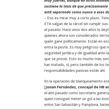
muy fuertes, aunque en otros moment
sostiene la tesis de que precisamente 
está separando como nunca a esos d
– Eso es mirar muy a corto plazo. Tie
ETA salgan de la cárcel sin cumplir sus
el pasado. Hace unos dos años lo dej
quienes ahora son considerados terro
quién gane políticamente. Están en eso
entra la peste. Es muy peligroso que
seguridad jurídica y de igualdad ante 
que se precie. Esto es mucho más seri
han matado, sí, pero también de los ter
responsabilidades pasivas están ahí.
En la operación de blanqueamiento está
[
Jonan Fernández, concejal de HB e
el año pasado como secretario genera
quien consiguió meter un gol a las inst
entre San Sebastián y Pamplona, hacie