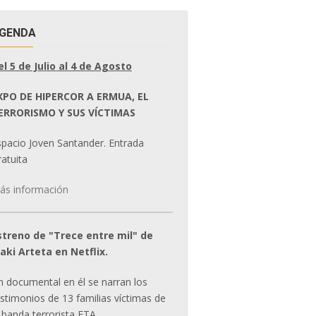
GENDA
el 5 de Julio al 4 de Agosto
XPO DE HIPERCOR A ERMUA, EL
ERRORISMO Y SUS VÍCTIMAS
spacio Joven Santander. Entrada
atuita
ás información
streno de "Trece entre mil" de
ñaki Arteta en Netflix.
n documental en él se narran los
estimonios de 13 familias víctimas de
 banda terrorista ETA.