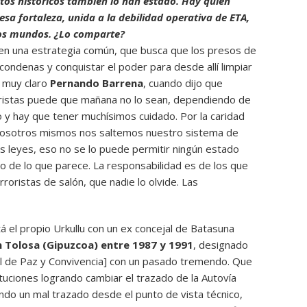
os históricos también lo han estado. Hay quien
esa fortaleza, unida a la debilidad operativa de ETA,
os mundos. ¿Lo comparte?
nen una estrategia común, que busca que los presos de
 condenas y conquistar el poder para desde allí limpiar
ó muy claro
Pernando Barrena
, cuando dijo que
ristas puede que mañana no lo sean, dependiendo de
 y hay que tener muchísimos cuidado. Por la caridad
 nosotros mismos nos saltemos nuestro sistema de
las leyes, eso no se lo puede permitir ningún estado
o de lo que parece. La responsabilidad es de los que
roristas de salón, que nadie lo olvide. Las
 el propio Urkullu con un ex concejal de Batasuna
n Tolosa (Gipuzcoa) entre 1987 y 1991
, designado
l de Paz y Convivencia] con un pasado tremendo. Que
ituciones logrando cambiar el trazado de la Autovía
ndo un mal trazado desde el punto de vista técnico,