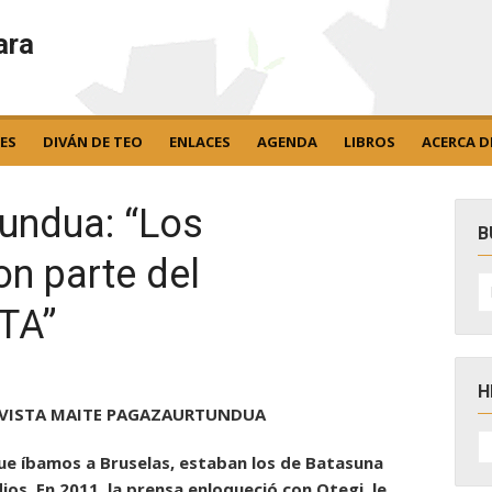
ara
ES
DIVÁN DE TEO
ENLACES
AGENDA
LIBROS
ACERCA D
undua: “Los
B
on parte del
B
po
TA”
H
EVISTA MAITE PAGAZAURTUNDUA
H
D
ue íbamos a Bruselas, estaban los de Batasuna
N
os. En 2011, la prensa enloqueció con Otegi, le