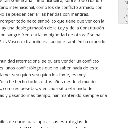
e tan sofisticada como diabólica, sobre todo cuando
rio internacional, como los de conflicto armado con
o se pueden cerrar las heridas con mentiras.
 romper todo nexo simbólico que tiene que ver con la
y una deslegitimación de la Ley y de la Constitución
 con sangre frente a la ambigüedad de otros. Eso ha
País Vasco extraordinaria, aunque también ha ocurrido
munidad internacional se quiere vender un conflicto
s, unos conflictólogos que no saben nada de esto
llame, sea quien sea quien les llame, es muy
 Yo lo he hecho todos estos años desde el mundo
 con tres pesetas, y en cada sitio el mundo de
más y pasando más tiempo, han mantenido siempre una
iles de euros para aplicar sus estrategias de