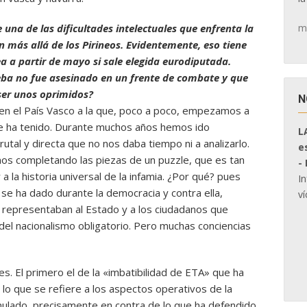
m
 una de las dificultades intelectuales que enfrenta la
n más allá de los Pirineos. Evidentemente, eso tiene
a a partir de mayo si sale elegida eurodiputada.
ba no fue asesinado en un frente de combate y que
ser unos oprimidos?
N
 en el País Vasco a la que, poco a poco, empezamos a
te ha tenido. Durante muchos años hemos ido
L
tal y directa que no nos daba tiempo ni a analizarlo.
e
os completando las piezas de un puzzle, que es tan
-
a la historia universal de la infamia. ¿Por qué? pues
I
e ha dado durante la democracia y contra ella,
ví
 representaban al Estado y a los ciudadanos que
del nacionalismo obligatorio. Pero muchas conciencias
. El primero el de la «imbatibilidad de ETA» que ha
o que se refiere a los aspectos operativos de la
nulado, precisamente en contra de lo que ha defendido