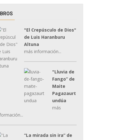
IBROS
"El Crepúsculo de Dios"
de Luis Haranburu
Altuna
más información...
"Lluvia de
Fango” de
Maite
Pagazaurt
undúa
más
formación...
“La mirada sin ira” de