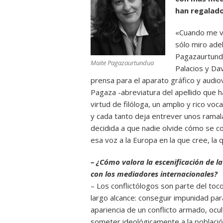
han regalad
«Cuando me ve
sólo miro ade
Pagazaurtundu
Maite Pagazaurtundua
Palacios y Dav
prensa para el aparato gráfico y audiov
Pagaza -abreviatura del apellido que h
virtud de filóloga, un amplio y rico voc
y cada tanto deja entrever unos ramal
decidida a que nadie olvide cómo se co
esa voz a la Europa en la que cree, la 
– ¿Cómo valora la escenificación de la
con los mediadores internacionales?
– Los conflictólogos son parte del to
largo alcance: conseguir impunidad par
apariencia de un conflicto armado, ocu
someter ideológicamente a la població