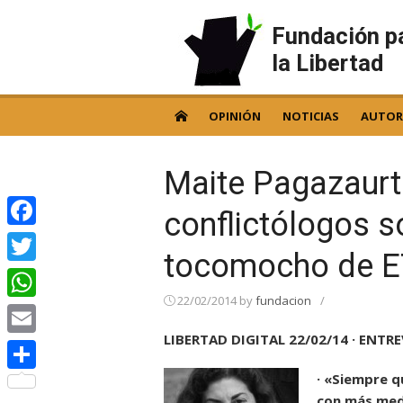
Skip
to
Fundación p
content
la Libertad
OPINIÓN
NOTICIAS
AUTOR
Maite Pagazaurt
conflictólogos s
Facebook
tocomocho de E
Twitter
22/02/2014
by
fundacion
/
WhatsApp
LIBERTAD DIGITAL 22/02/14
· ENTR
Email
· «Siempre q
Compartir
con más medi