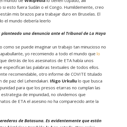
 el mundo de
Wikipedia
lo tienen copado, allí
mo si esto fuera Sudán o el Congo. Humildemente, creo
están mis brazos para trabajar duro en Bruselas. El
o el mundo debería leerlo
a planteado una denuncia ante el Tribunal de La Haya
ero como se puede imaginar un trabajo tan minucioso no
s apabullante, yo recomiendo a todo el mundo que
lo
 que detrás de los asesinatos de ETA había unos
Se especifican las palabras textuales de todos ellos.
nte recomendable, otro informe de COVITE titulado
an de paz del Lehendakari.
Iñigo Urkullu
lo que busca
punidad para que los presos etarras no cumplan las
estrategia de impunidad, no olvidemos que
inatos de ETA el asesino no ha comparecido ante la
s herederos de Batasuna. Es evidentemente que están