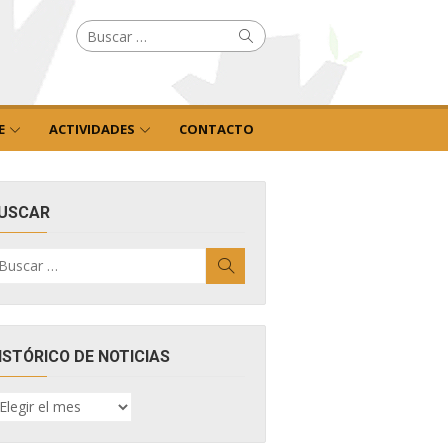
Buscar
Buscar
por:
E
ACTIVIDADES
CONTACTO
USCAR
uscar
Buscar
r:
ISTÓRICO DE NOTICIAS
ISTÓRICO
E
OTICIAS