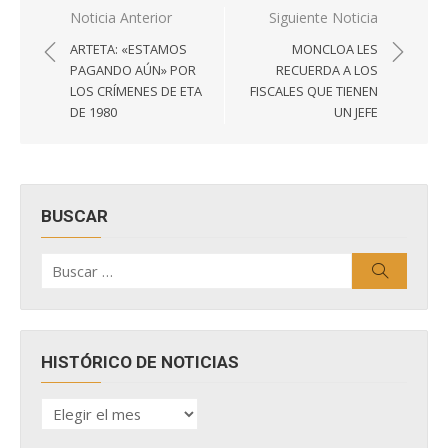
Navegación
Noticia Anterior
Siguiente Noticia
de
ARTETA: «ESTAMOS
MONCLOA LES
entradas
PAGANDO AÚN» POR
RECUERDA A LOS
LOS CRÍMENES DE ETA
FISCALES QUE TIENEN
DE 1980
UN JEFE
BUSCAR
Buscar
Buscar
por:
HISTÓRICO DE NOTICIAS
HISTÓRICO
DE
NOTICIAS