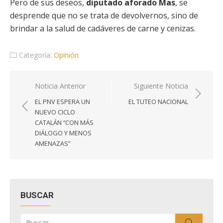
Pero de sus deseos,
diputado aforado Mas
, se
desprende que no se trata de devolvernos, sino de
brindar a la salud de cadáveres de carne y cenizas.
Categoría:
Opinión
Navegación
Noticia Anterior
Siguiente Noticia
de
EL PNV ESPERA UN
EL TUTEO NACIONAL
entradas
NUEVO CICLO
CATALÁN “CON MÁS
DIÁLOGO Y MENOS
AMENAZAS”
BUSCAR
Buscar
Buscar