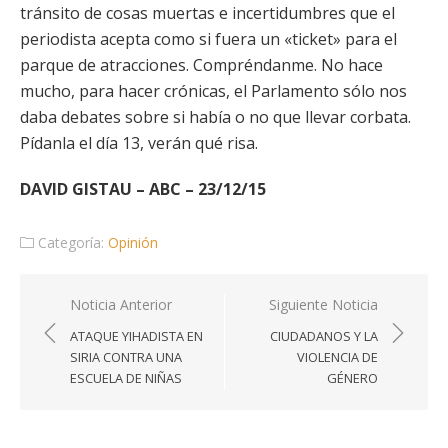
tránsito de cosas muertas e incertidumbres que el
periodista acepta como si fuera un «ticket» para el
parque de atracciones. Compréndanme. No hace
mucho, para hacer crónicas, el Parlamento sólo nos
daba debates sobre si había o no que llevar corbata.
Pídanla el día 13, verán qué risa.
DAVID GISTAU – ABC – 23/12/15
Categoría:
Opinión
Navegación
Noticia Anterior
Siguiente Noticia
de
ATAQUE YIHADISTA EN
CIUDADANOS Y LA
entradas
SIRIA CONTRA UNA
VIOLENCIA DE
ESCUELA DE NIÑAS
GÉNERO