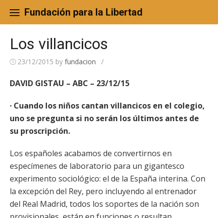
Skip
to
Fundación para la Libertad
content
Los villancicos
23/12/2015
by
fundacion
/
DAVID GISTAU – ABC – 23/12/15
· Cuando los niños cantan villancicos en el colegio,
uno se pregunta si no serán los últimos
antes de
su proscripción.
Los españoles acabamos de convertirnos en
especímenes de laboratorio para un gigantesco
experimento sociológico: el de la España interina. Con
la excepción del Rey, pero incluyendo al entrenador
del Real Madrid, todos los soportes de la nación son
provisionales, están en funciones o resultan