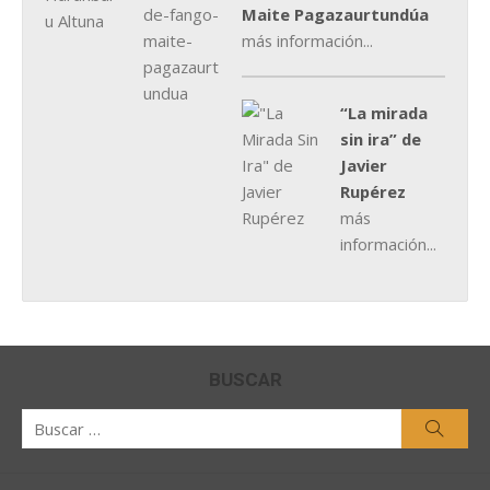
Maite Pagazaurtundúa
más información...
“La mirada
sin ira” de
Javier
Rupérez
más
información...
BUSCAR
Buscar
Busca
por: