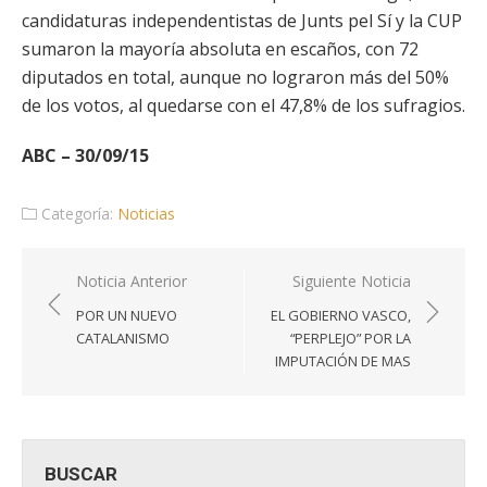
candidaturas independentistas de Junts pel Sí y la CUP
sumaron la mayoría absoluta en escaños, con 72
diputados en total, aunque no lograron más del 50%
de los votos, al quedarse con el 47,8% de los sufragios.
ABC – 30/09/15
Categoría:
Noticias
Navegación
Noticia Anterior
Siguiente Noticia
de
POR UN NUEVO
EL GOBIERNO VASCO,
entradas
CATALANISMO
“PERPLEJO” POR LA
IMPUTACIÓN DE MAS
BUSCAR