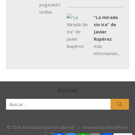
“La mirada
sin ira” de
Javier
Rupérez
más
información...
BUSCAR
Buscar
Busca
por:
© 2026 Fundación para la Libertad
/
Powered by WordPress
/
Theme by Design Lab