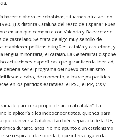
cia.
ría hacerse ahora es rebobinar, situarnos otra vez en
1980. ¿Es distinta Cataluña del resto de España? Pues
nte en una que comparte con Valencia y Baleares: se
 de castellano. Se trata de algo muy sencillo de
a: establecer políticas bilingües, catalán y castellano, y
a lengua minoritaria, el catalán. La Generalitat dispone
bo actuaciones específicas que garanticen la libertad,
e debería ser el programa del nuevo catalanismo
ácil llevar a cabo, de momento, a los viejos partidos
cae en los partidos estatales: el PSC, el PP, C’s y
grama le parecerá propio de un “mal catalán”. La
ino lo aplicaría a los independentistas, quienes para
 querrían ver a Cataluña también separada de la UE,
onómica durante años. Yo me apunto a un catalanismo
ue se respira en la sociedad, que intervenga en la