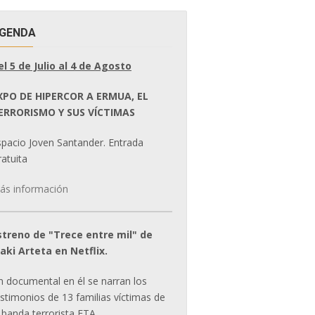
GENDA
el 5 de Julio al 4 de Agosto
XPO DE HIPERCOR A ERMUA, EL
ERRORISMO Y SUS VÍCTIMAS
spacio Joven Santander. Entrada
atuita
ás información
streno de "Trece entre mil" de
ñaki Arteta en Netflix.
n documental en él se narran los
estimonios de 13 familias víctimas de
 banda terrorista ETA.