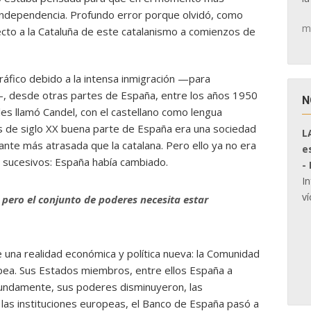
 independencia. Profundo error porque olvidó, como
m
cto a la Cataluña de este catalanismo a comienzos de
áfico debido a la intensa inmigración —para
, desde otras partes de España, entre los años 1950
N
es llamó Candel, con el castellano como lengua
s de siglo XX buena parte de España era una sociedad
L
ante más atrasada que la catalana. Pero ello ya no era
e
 sucesivos: España había cambiado.
-
I
ví
 pero el conjunto de poderes necesita estar
e una realidad económica y política nueva: la Comunidad
ea. Sus Estados miembros, entre ellos España a
fundamente, sus poderes disminuyeron, las
las instituciones europeas, el Banco de España pasó a