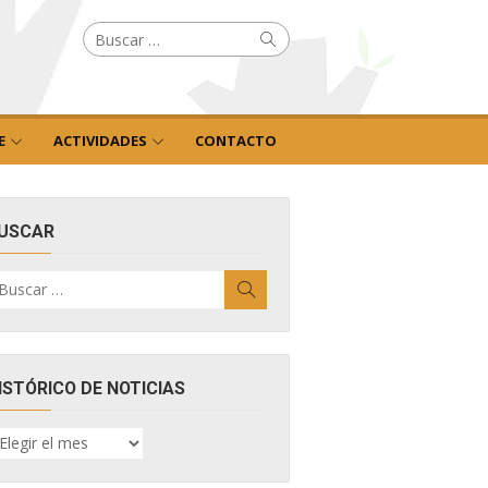
Buscar
Buscar
por:
E
ACTIVIDADES
CONTACTO
USCAR
uscar
Buscar
r:
ISTÓRICO DE NOTICIAS
ISTÓRICO
E
OTICIAS