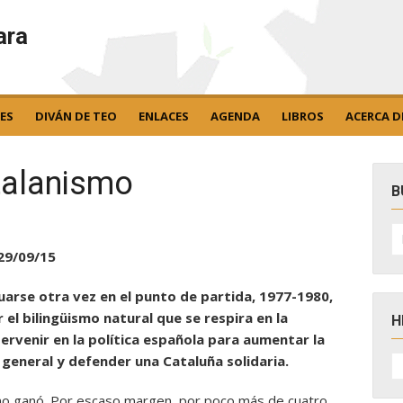
ara
ES
DIVÁN DE TEO
ENLACES
AGENDA
LIBROS
ACERCA D
talanismo
B
B
po
29/09/15
tuarse otra vez en el punto de partida, 1977-1980,
 el bilingüismo natural que se respira en la
H
tervenir en la política española para aumentar la
H
general y defender una Cataluña solidaria.
D
N
no ganó. Por escaso margen, por poco más de cuatro