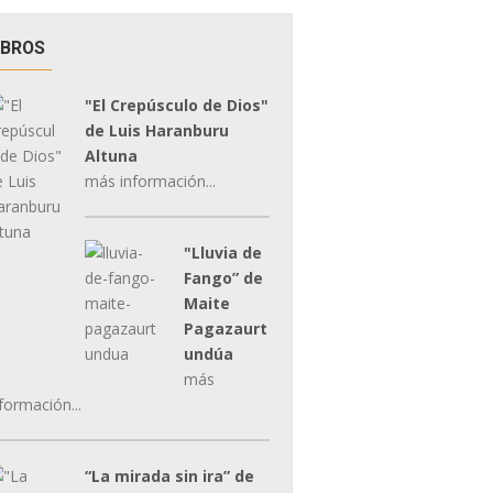
IBROS
"El Crepúsculo de Dios"
de Luis Haranburu
Altuna
más información...
"Lluvia de
Fango” de
Maite
Pagazaurt
undúa
más
formación...
“La mirada sin ira” de