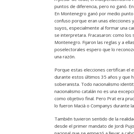
puntos de diferencia, pero no ganó. E
En Montenegro ganó por medio punto y
confuso porque eran unas elecciones y
suyos, especialmente al formar una can
se interpretara. Fracasaron: como los
Montenegro. Fijaron las reglas y a e
poselectorales espero que lo reconozc
una razón.
Porque estas elecciones certifican el 
durante estos últimos 35 años y que 
soberanista. Todo nacionalismo identita
nacionalismo catalán no es una excepci
como objetivo final. Pero Prat era pru
lo fueron Macià o Companys durante la 
También tuvieron sentido de la realid
desde el primer mandato de Jordi Pujol
nacional que se empezó a llevar a ca