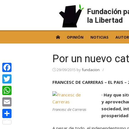
Skip
to
Fundación p
content
la Libertad
OPINIÓN
NOTICIAS
AUTOR
Por un nuevo ca
29/09/2015
by
fundacion
/
Facebook
FRANCESC DE CARRERAS – EL PAIS – 
Twitter
· Hay que si
WhatsApp
y aprovechar
sociedad, in
Francesc de Carreras
Email
prosperidad 
Compartir
A pesar de todo, el independentismo 