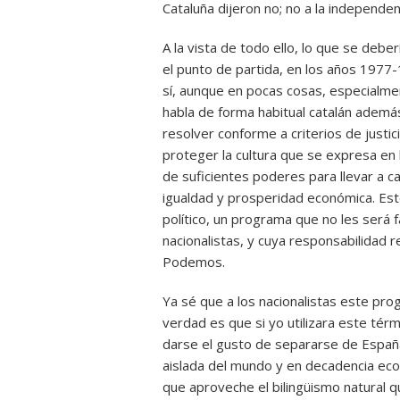
Cataluña dijeron no; no a la independen
A la vista de todo ello, lo que se debe
el punto de partida, en los años 1977-
sí, aunque en pocas cosas, especialme
habla de forma habitual catalán además
resolver conforme a criterios de justici
proteger la cultura que se expresa en l
de suficientes poderes para llevar a ca
igualdad y prosperidad económica. Est
político, un programa que no les será f
nacionalistas, y cuya responsabilidad re
Podemos.
Ya sé que a los nacionalistas este pro
verdad es que si yo utilizara este térm
darse el gusto de separarse de España
aislada del mundo y en decadencia ec
que aproveche el bilingüismo natural q