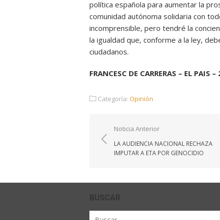
política española para aumentar la pr
comunidad autónoma solidaria con todo
incomprensible, pero tendré la concienc
la igualdad que, conforme a la ley, de
ciudadanos.
FRANCESC DE CARRERAS – EL PAIS – 
Categoría:
Opinión
Navegación
Noticia Anterior
de
LA AUDIENCIA NACIONAL RECHAZA
entradas
IMPUTAR A ETA POR GENOCIDIO
BUSCAR
Buscar