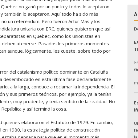
n Quebec no ganó por un punto y todos lo aceptaron.
 también lo aceptaron. Aquí todo ha sido más
A
 no un referéndum. Pero fueron Artur Mas y los
didatura unitaria con ERC, quienes quisieron que así
D
 separatistas en Quebec, como los unionistas en
E
llas deben atenerse. Pasados los primeros momentos
T
an aunque, lógicamente, les cueste, sobre todo por
E
Gr
error del catalanismo político dominante en Cataluña
ha desembocado en esta última fase declaradamente
m
rio, a la larga, conduce a reclamar la independencia. El
ón y sus primeros teóricos, por ejemplo, ya la tenían
dente, muy prudente, y tenía sentido de la realidad. No
E
República y así terminó la cosa.
I
ad quienes elaboraron el Estatuto de 1979. En cambio,
U
 en 1980, la estrategia política de construcción
t
bo estaba pensada para que en el momento más
la