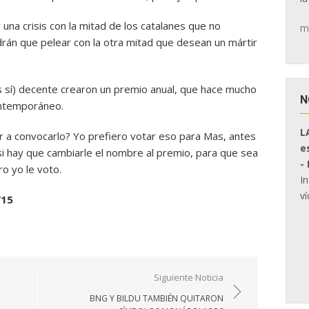
a crisis con la mitad de los catalanes que no
m
drán que pelear con la otra mitad que desean un mártir
s sí) decente crearon un premio anual, que hace mucho
N
ontemporáneo.
L
r a convocarlo? Yo prefiero votar eso para Mas, antes
e
si hay que cambiarle el nombre al premio, para que sea
-
o yo le voto.
I
ví
/15
Siguiente Noticia
BNG Y BILDU TAMBIÉN QUITARON