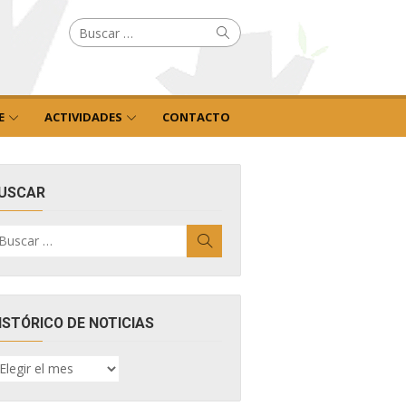
Buscar
Buscar
por:
E
ACTIVIDADES
CONTACTO
USCAR
uscar
Buscar
r:
ISTÓRICO DE NOTICIAS
ISTÓRICO
E
OTICIAS