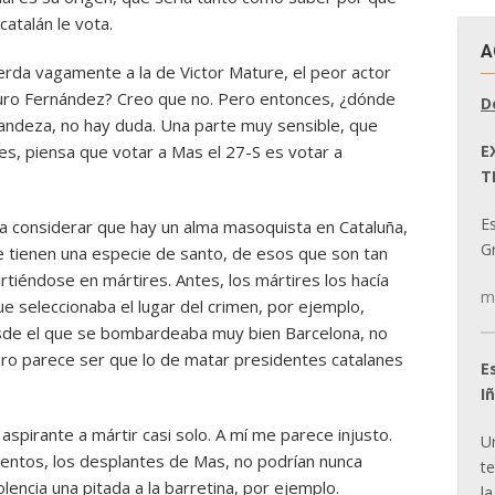
atalán le vota.
A
erda vagamente a la de Victor Mature, el peor actor
Arturo Fernández? Creo que no. Pero entonces, ¿dónde
D
andeza, no hay duda. Una parte muy sensible, que
E
es, piensa que votar a Mas el 27-S es votar a
T
E
a considerar que hay un alma masoquista en Cataluña,
Gr
 tienen una especie de santo, de esos que son tan
rtiéndose en mártires. Antes, los mártires los hacía
m
ue seleccionaba el lugar del crimen, por ejemplo,
esde el que se bombardeaba muy bien Barcelona, no
 Pero parece ser que lo de matar presidentes catalanes
E
I
 aspirante a mártir casi solo. A mí me parece injusto.
U
ientos, los desplantes de Mas, no podrían nunca
t
olencia una pitada a la barretina, por ejemplo.
la