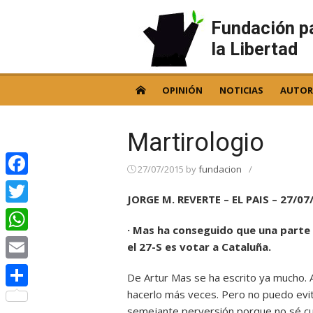
Skip
to
Fundación p
content
la Libertad
OPINIÓN
NOTICIAS
AUTOR
Martirologio
27/07/2015
by
fundacion
/
Facebook
JORGE M. REVERTE – EL PAIS – 27/07
Twitter
· Mas ha conseguido que una parte 
WhatsApp
el 27-S es votar a Cataluña.
Email
De Artur Mas se ha escrito ya mucho.
hacerlo más veces. Pero no puedo evi
Compartir
semejante perversión porque no sé cuá