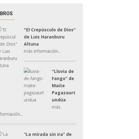
IBROS
"El Crepúsculo de Dios"
de Luis Haranburu
Altuna
más información...
"Lluvia de
Fango” de
Maite
Pagazaurt
undúa
más
formación...
“La mirada sin ira” de