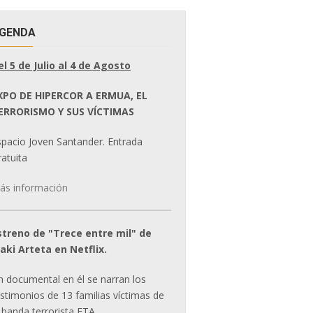
GENDA
el 5 de Julio al 4 de Agosto
XPO DE HIPERCOR A ERMUA, EL
ERRORISMO Y SUS VÍCTIMAS
spacio Joven Santander. Entrada
atuita
ás información
streno de "Trece entre mil" de
ñaki Arteta en Netflix.
n documental en él se narran los
estimonios de 13 familias víctimas de
 banda terrorista ETA.