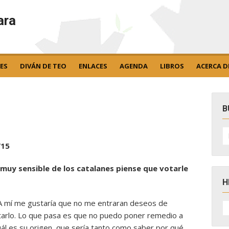
ara
ES
DIVÁN DE TEO
ENLACES
AGENDA
LIBROS
ACERCA D
B
B
po
/15
muy sensible de los catalanes piense que votarle
H
 A mí me gustaría que no me entraran deseos de
H
D
tarlo. Lo que pasa es que no puedo poner remedio a
N
l es su origen, que sería tanto como saber por qué