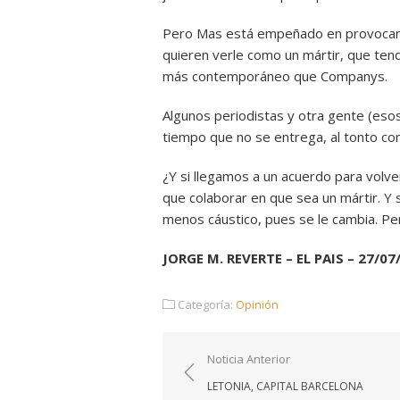
Pero Mas está empeñado en provocar un
quieren verle como un mártir, que ten
más contemporáneo que Companys.
Algunos periodistas y otra gente (eso
tiempo que no se entrega, al tonto c
¿Y si llegamos a un acuerdo para volve
que colaborar en que sea un mártir. Y 
menos cáustico, pues se le cambia. Per
JORGE M. REVERTE – EL PAIS – 27/07
Categoría:
Opinión
Navegación
Noticia Anterior
de
LETONIA, CAPITAL BARCELONA