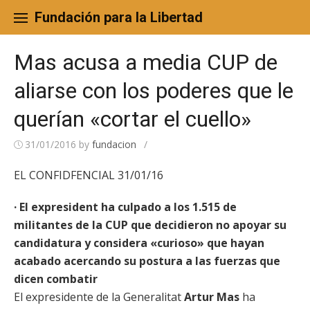
Skip
to
Fundación para la Libertad
content
Mas acusa a media CUP de
aliarse con los poderes que le
querían «cortar el cuello»
31/01/2016
by
fundacion
/
EL CONFIDFENCIAL 31/01/16
· El expresident ha culpado a los 1.515 de
militantes de la CUP que decidieron no apoyar su
candidatura y considera «curioso» que hayan
acabado acercando su postura a las fuerzas que
dicen combatir
El expresidente de la Generalitat
Artur Mas
ha