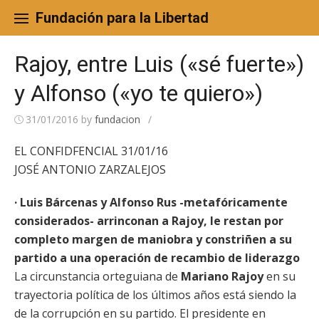
Skip
to
Fundación para la Libertad
content
Rajoy, entre Luis («sé fuerte»)
y Alfonso («yo te quiero»)
31/01/2016
by
fundacion
/
EL CONFIDFENCIAL 31/01/16
JOSÉ ANTONIO ZARZALEJOS
· Luis Bárcenas y Alfonso Rus -metafóricamente
considerados- arrinconan a Rajoy, le restan por
completo margen de maniobra y constriñen a su
partido a una operación de recambio de liderazgo
La circunstancia orteguiana de
Mariano Rajoy
en su
trayectoria política de los últimos años está siendo la
de la corrupción en su partido. El presidente en