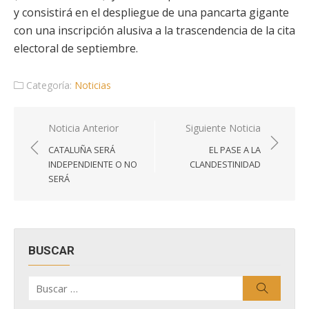
y consistirá en el despliegue de una pancarta gigante
con una inscripción alusiva a la trascendencia de la cita
electoral de septiembre.
Categoría:
Noticias
Navegación
Noticia Anterior
Siguiente Noticia
de
CATALUÑA SERÁ
EL PASE A LA
entradas
INDEPENDIENTE O NO
CLANDESTINIDAD
SERÁ
BUSCAR
Buscar
Buscar
por: