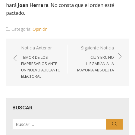
hará
Joan Herrera
. No consta que el orden esté
pactado.
Categoría:
Opinión
Navegación
Noticia Anterior
Siguiente Noticia
de
TEMOR DE LOS
CIU Y ERC NO
entradas
EMPRESARIOS ANTE
LLEGARÍAN A LA
UN NUEVO ADELANTO
MAYORÍA ABSOLUTA
ELECTORAL
BUSCAR
Buscar
Buscar
por: