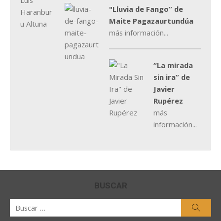
"Lluvia de Fango” de
Maite Pagazaurtundúa
más información...
“La mirada
sin ira” de
Javier
Rupérez
más
información...
BUSCAR
Buscar
Busca
por: