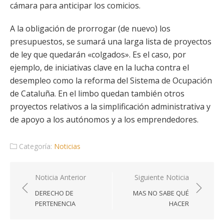
cámara para anticipar los comicios.
A la obligación de prorrogar (de nuevo) los
presupuestos, se sumará una larga lista de proyectos
de ley que quedarán «colgados». Es el caso, por
ejemplo, de iniciativas clave en la lucha contra el
desempleo como la reforma del Sistema de Ocupación
de Cataluña. En el limbo quedan también otros
proyectos relativos a la simplificación administrativa y
de apoyo a los autónomos y a los emprendedores.
Categoría:
Noticias
Navegación
Noticia Anterior
Siguiente Noticia
de
DERECHO DE
MAS NO SABE QUÉ
entradas
PERTENENCIA
HACER