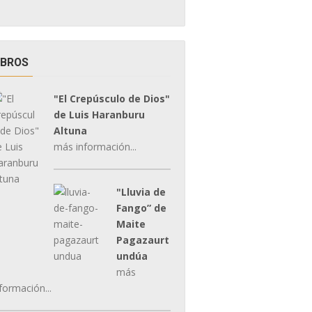
IBROS
"El Crepúsculo de Dios"
de Luis Haranburu
Altuna
más información...
"Lluvia de
Fango” de
Maite
Pagazaurt
undúa
más
formación...