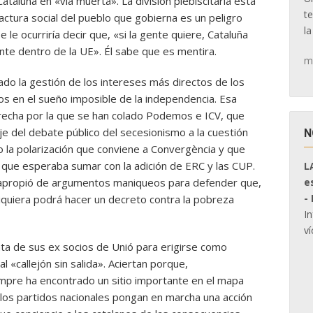
aluña en «vía muerta». La división plebiscitaria está
t
actura social del pueblo que gobierna es un peligro
la
 le ocurriría decir que, «si la gente quiere, Cataluña
nte dentro de la UE». Él sabe que es mentira.
m
o la gestión de los intereses más directos de los
os en el sueño imposible de la independencia. Esa
recha por la que se han colado Podemos e ICV, que
je del debate público del secesionismo a la cuestión
N
go la polarización que conviene a Convergència y que
que esperaba sumar con la adición de ERC y las CUP.
L
e
e apropió de argumentos maniqueos para defender que,
-
siquiera podrá hacer un decreto contra la pobreza
I
ví
ata de sus ex socios de Unió para erigirse como
 «callejón sin salida». Aciertan porque,
iempre ha encontrado un sitio importante en el mapa
 los partidos nacionales pongan en marcha una acción