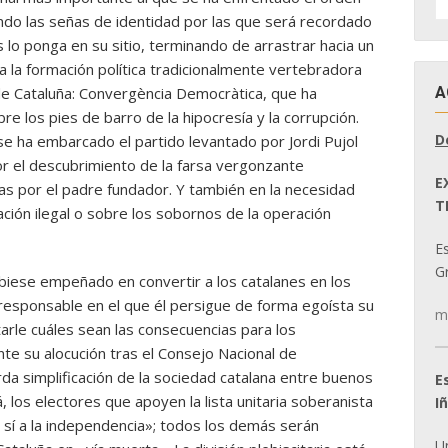
D
ando las señas de identidad por las que será recordado
N
 lo ponga en su sitio, terminando de arrastrar hacia un
 a la formación política tradicionalmente vertebradora
A
e Cataluña: Convergència Democràtica, que ha
e los pies de barro de la hipocresía y la corrupción.
D
 se ha embarcado el partido levantado por Jordi Pujol
or el descubrimiento de la farsa vergonzante
E
s por el padre fundador. Y también en la necesidad
T
ación ilegal o sobre los sobornos de la operación
E
Gr
biese empeñado en convertir a los catalanes en los
rresponsable en el que él persigue de forma egoísta su
m
tarle cuáles sean las consecuencias para los
te su alocución tras el Consejo Nacional de
rda simplificación de la sociedad catalana entre buenos
E
á, los electores que apoyen la lista unitaria soberanista
I
l sí a la independencia»; todos los demás serán
U