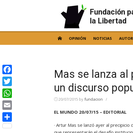
Skip
to
Fundación p
content
la Libertad
OPINIÓN
NOTICIAS
AUTOR
Mas se lanza al 
Facebook
un discurso popu
Twitter
20/07/2015
by
fundacion
/
WhatsApp
EL MUNDO 20/07/15 – EDITORIAL
Email
· Artur Mas se lanzó ayer al precipicio
Compartir
que representarán el desafío instituci