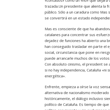
«contados» como un «no» que dejará Cat
trazada.Un presidente que alienta la fr
público. Sólo a un caradura como Mas se
se convertirá en un estado independie
Mas es consciente de que ha abandonad
catalanes para concentrar sus esfuerz
dejadez de funciones ha abierto una b
han conseguido trasladar en parte el e
social, circunstancia que pone en ries
puede arrancarle muchos de los votos 
Con absoluto cinismo, el president s
si no hay independencia, Cataluña «ni 
energética».
Enfrente, empieza a oírse la voz sens
alternativa de nacionalismo moderado al
históricamente, el diálogo inclusivo s
político de Cataluña. Es tiempo de que