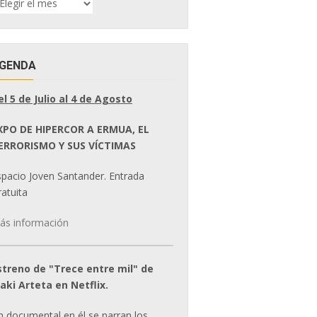
E
OTICIAS
GENDA
el 5 de Julio al 4 de Agosto
XPO DE HIPERCOR A ERMUA, EL
ERRORISMO Y SUS VÍCTIMAS
spacio Joven Santander. Entrada
atuita
ás información
streno de "Trece entre mil" de
ñaki Arteta en Netflix.
n documental en él se narran los