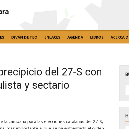
ara
ES
DIVÁN DE TEO
ENLACES
AGENDA
LIBROS
ACERCA D
precipicio del 27-S con
B
lista y sectario
B
po
H
 de la campaña para las elecciones catalanas del 27-S,
H
onal más importante al que se ha enfrentado el orden