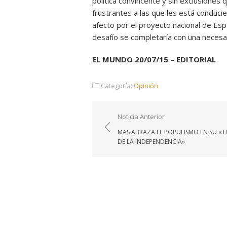
política convincente y sin exclusiones 
frustrantes a las que les está conduc
afecto por el proyecto nacional de Es
desafío se completaría con una necesar
EL MUNDO 20/07/15 – EDITORIAL
Categoría:
Opinión
Navegación
Noticia Anterior
de
MAS ABRAZA EL POPULISMO EN SU «T
entradas
DE LA INDEPENDENCIA»