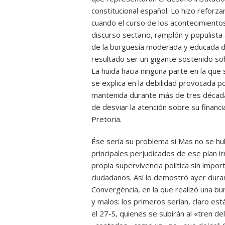
constitucional español. Lo hizo reforz
cuando el curso de los acontecimientos
discurso sectario, ramplón y populista
de la burguesía moderada y educada d
resultado ser un gigante sostenido sobr
La huida hacia ninguna parte en la que
se explica en la debilidad provocada p
mantenida durante más de tres década
de desviar la atención sobre su financi
Pretoria.
Ése sería su problema si Mas no se hu
principales perjudicados de ese plan i
propia supervivencia política sin impor
ciudadanos. Así lo demostró ayer duran
Convergència, en la que realizó una bu
y malos: los primeros serían, claro est
el 27-S, quienes se subirán al «tren de