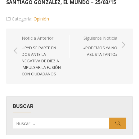
SANTIAGO GONZÁLEZ, EL MUNDO – 25/03/15
Categoría:
Opinión
Navegación
Noticia Anterior
Siguiente Noticia
de
UPYD SE PARTE EN
«PODEMOS YA NO
entradas
DOS ANTE LA
ASUSTA TANTO»
NEGATIVA DE DÍEZ A
IMPULSAR LA FUSIÓN
CON CIUDADANOS
BUSCAR
Buscar
Buscar
por: