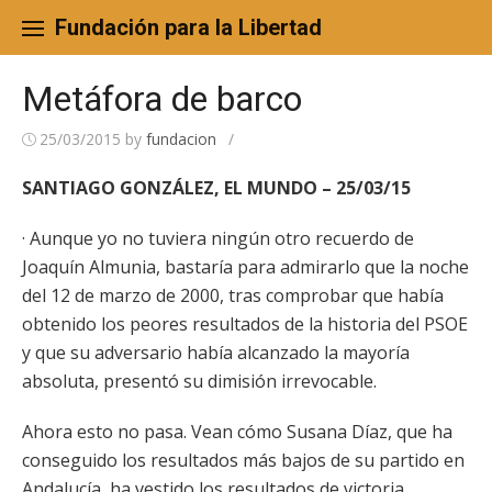
Skip
to
Fundación para la Libertad
content
Metáfora de barco
25/03/2015
by
fundacion
/
SANTIAGO GONZÁLEZ, EL MUNDO – 25/03/15
· Aunque yo no tuviera ningún otro recuerdo de
Joaquín Almunia, bastaría para admirarlo que la noche
del 12 de marzo de 2000, tras comprobar que había
obtenido los peores resultados de la historia del PSOE
y que su adversario había alcanzado la mayoría
absoluta, presentó su dimisión irrevocable.
Ahora esto no pasa. Vean cómo Susana Díaz, que ha
conseguido los resultados más bajos de su partido en
Andalucía, ha vestido los resultados de victoria