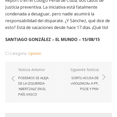
Report o en el Código Penal de Cuba, dos casos de
Justicia preventiva. La iniciativa está fatalmente
condenada a desaguar, pero nadie asumirá la
responsabilidad del disparate. ¿Y Sánchez, qué dice de
esto? Está de vacaciones desde hace 17 días. ¡Qué tío!
SANTIAGO GONZÁLEZ – EL MUNDO – 15/08/15
Categoría:
Opinión
Navegación
Noticia Anterior
Siguiente Noticia
de
PODEMOS SE ALEJA
SORTU ACUSA DE
entradas
DE LA IZQUIERDA
«VIOLENCIA» A PP,
‘ABERTZALE’ EN EL
PSOE Y PNV
PAÍS VASCO