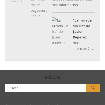
más información...
“La mirada
sin ira” de
Javier
Rupérez
más
información...
BUSCAR
Buscar
Busca
por: