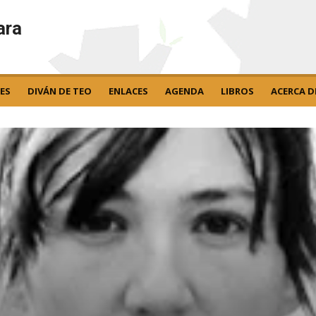
ara
ES
DIVÁN DE TEO
ENLACES
AGENDA
LIBROS
ACERCA D