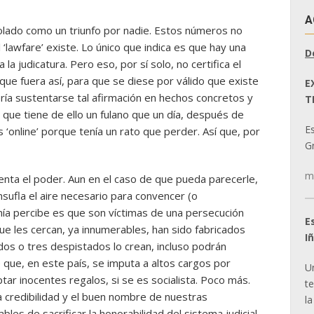
A
olado como un triunfo por nadie. Estos números no
 ‘lawfare’ existe. Lo único que indica es que hay una
D
la judicatura. Pero eso, por sí solo, no certifica el
 que fuera así, para que se diese por válido que existe
E
ría sustentarse tal afirmación en hechos concretos y
T
n que tiene de ello un fulano que un día, después de
E
 ‘online’ porque tenía un rato que perder. Así que, por
Gr
m
enta el poder. Aun en el caso de que pueda parecerle,
nsufla el aire necesario para convencer (o
nía percibe es que son víctimas de una persecución
E
que les cercan, ya innumerables, han sido fabricados
I
 dos o tres despistados lo crean, incluso podrán
que, en este país, se imputa a altos cargos por
U
ptar inocentes regalos, si se es socialista. Poco más.
t
a credibilidad y el buen nombre de nuestras
la
bles de sacrificar la honorabilidad del sistema judicial