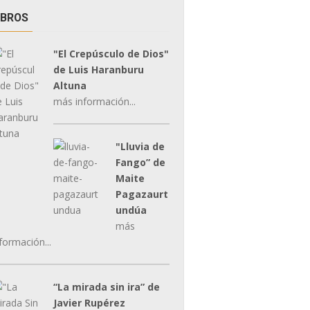
IBROS
"El Crepúsculo de Dios"
de Luis Haranburu
Altuna
más información...
"Lluvia de
Fango” de
Maite
Pagazaurt
undúa
más
formación...
“La mirada sin ira” de
Javier Rupérez