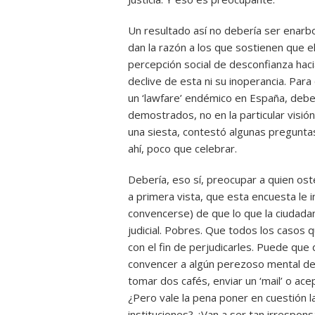
Un resultado así no debería ser enarb
dan la razón a los que sostienen que el
percepción social de desconfianza hacia 
declive de esta ni su inoperancia. Para
un ‘lawfare’ endémico en España, debe
demostrados, no en la particular visió
una siesta, contestó algunas preguntas
ahí, poco que celebrar.
Debería, eso sí, preocupar a quien ost
a primera vista, que esta encuesta le i
convencerse) de que lo que la ciudada
judicial. Pobres. Que todos los casos 
con el fin de perjudicarles. Puede que
convencer a algún perezoso mental de 
tomar dos cafés, enviar un ‘mail’ o ace
¿Pero vale la pena poner en cuestión l
instituciones? ¿Van a ser tan irresponsa