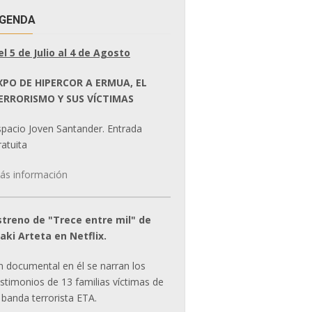
GENDA
el 5 de Julio al 4 de Agosto
XPO DE HIPERCOR A ERMUA, EL
ERRORISMO Y SUS VÍCTIMAS
spacio Joven Santander. Entrada
atuita
ás información
streno de "Trece entre mil" de
ñaki Arteta en Netflix.
n documental en él se narran los
estimonios de 13 familias víctimas de
 banda terrorista ETA.