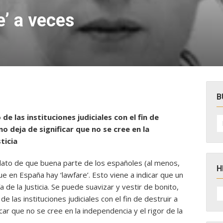
’ a veces
B
e las instituciones judiciales con el fin de
B
po
no deja de significar que no se cree en la
ticia
dato de que buena parte de los españoles (al menos,
H
 en España hay ‘lawfare’. Esto viene a indicar que un
a de la Justicia. Se puede suavizar
y vestir de bonito,
H
D
 las instituciones judiciales con el fin de destruir a
N
icar que no se cree en la independencia y el rigor de la