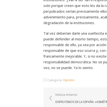
solo porque creen que esto les da la 
perjudicados serían precisamente ello
advenimiento para, precisamente, acaba
degradación de la instituciones.
Tal vez deberían darle una vueltecita en
puede defender al mismo tiempo, estan
responsable de ello, ya sea por acción o
responsable de que eso ocurra y, con e
francamente mejorable. Y, si no existe 
responsabilidad democrática. No se pue
vez, no se puede. Ya lo siento.
Categoría:
Opinión
Navegación
Noticia Anterior
de
DISFRUTEMOS DE LA ESPAÑA «ASIMÉT
entradas