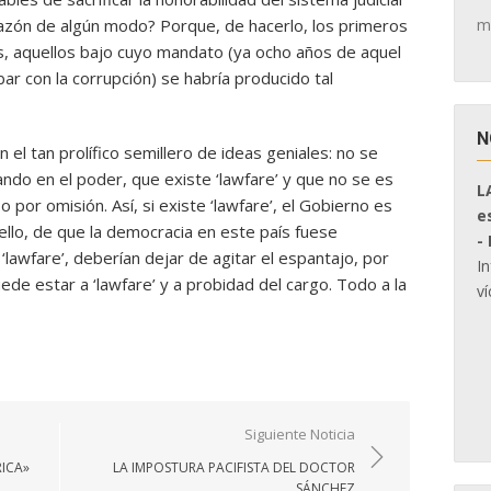
m
razón de algún modo? Porque, de hacerlo, los primeros
s, aquellos bajo cuyo mandato (ya ocho años de aquel
r con la corrupción) se habría producido tal
N
 el tan prolífico semillero de ideas geniales: no se
do en el poder, que existe ‘lawfare’ y que no se es
L
 por omisión. Así, si existe ‘lawfare’, el Gobierno es
e
llo, de que la democracia en este país fuese
-
‘lawfare’, deberían dejar de agitar el espantajo, por
I
de estar a ‘lawfare’ y a probidad del cargo. Todo a la
ví
Siguiente Noticia
RICA»
LA IMPOSTURA PACIFISTA DEL DOCTOR
SÁNCHEZ