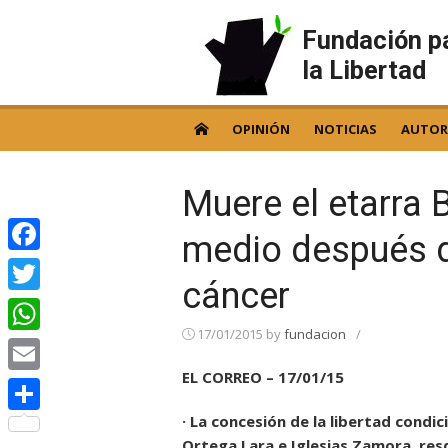
Skip
to
Fundación p
content
la Libertad
OPINIÓN
NOTICIAS
AUTOR
Muere el etarra 
medio después d
Facebook
cáncer
Twitter
17/01/2015
by
fundacion
/
WhatsApp
EL CORREO – 17/01/15
Email
· La concesión de la libertad condi
Compartir
Ortega Lara e Iglesias Zamora, resq