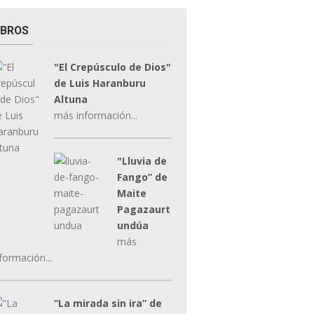
IBROS
"El Crepúsculo de Dios"
de Luis Haranburu
Altuna
más información...
"Lluvia de
Fango” de
Maite
Pagazaurt
undúa
más
formación...
“La mirada sin ira” de