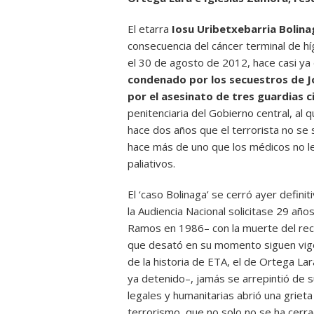
El etarra
Iosu Uribetxebarria Bolina
consecuencia del cáncer terminal de hí
el 30 de agosto de 2012, hace casi ya
condenado por los secuestros de Jo
por el asesinato de tres guardias ci
penitenciaria del Gobierno central, al
hace dos años que el terrorista no se 
hace más de uno que los médicos no le
paliativos.
El ‘caso Bolinaga’ se cerró ayer defini
la Audiencia Nacional solicitase 29 año
Ramos en 1986– con la muerte del recl
que desató en su momento siguen vigen
de la historia de ETA, el de Ortega La
ya detenido–, jamás se arrepintió de 
legales y humanitarias abrió una grieta
terrorismo, que no solo no se ha cer