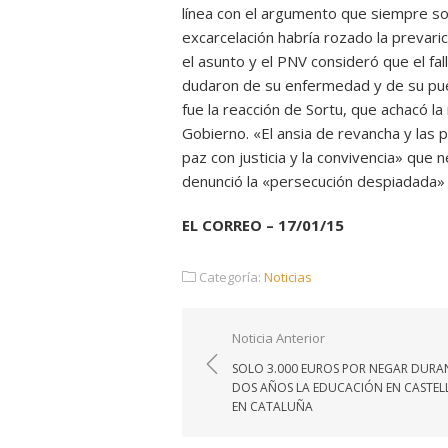
línea con el argumento que siempre sos
excarcelación habría rozado la prevari
el asunto y el PNV consideró que el f
dudaron de su enfermedad y de su pue
fue la reacción de Sortu, que achacó la 
Gobierno. «El ansia de revancha y las 
paz con justicia y la convivencia» que 
denunció la «persecución despiadada» c
EL CORREO – 17/01/15
Categoría:
Noticias
Navegación
Noticia Anterior
de
SOLO 3.000 EUROS POR NEGAR DURA
entradas
DOS AÑOS LA EDUCACIÓN EN CASTE
EN CATALUÑA