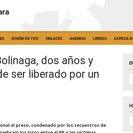
ara
ES
DIVÁN DE TEO
ENLACES
AGENDA
LIBROS
ACERCA D
Bolinaga, dos años y
B
e ser liberado por un
B
po
H
H
D
cional al preso, condenado por los secuestros de
N
uebrajó los lazos entre el PP y las víctimas.