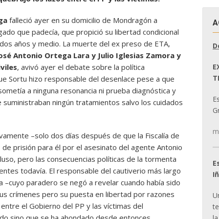
ga
falleció ayer en su domicilio de Mondragón a
A
gado que padecía, que propició su libertad condicional
 dos años y medio. La muerte del ex preso de ETA,
D
sé Antonio Ortega Lara y Julio Iglesias Zamora y
E
viles
, avivó ayer el debate sobre la política
T
 que Sortu hizo responsable del desenlace pese a que
sometía a ninguna resonancia ni prueba diagnóstica y
E
 suministraban ningún tratamientos salvo los cuidados
Gr
m
tivamente –solo dos días después de que la Fiscalía de
s de prisión para él por el asesinato del agente Antonio
uso, pero las consecuencias políticas de la tormenta
E
tes todavía. El responsable del cautiverio más largo
I
ra –cuyo paradero se negó a revelar cuando había sido
sus crímenes pero su puesta en libertad por razones
U
 entre el Gobierno del PP y las víctimas del
t
rado sino que se ha ahondado desde entonces.
la