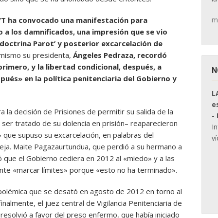
m
VT ha convocado una manifestación para
vo a los damnificados, una impresión que se vio
doctrina Parot’ y posterior excarcelación de
 mismo su presidenta,
Ángeles Pedraza, recordó
rimero, y la libertad condicional, después, a
N
ués» en la política penitenciaria del Gobierno y
L
e
 la decisión de Prisiones de permitir su salida de la
-
 ser tratado de su dolencia en prisión– reaparecieron
I
» que supuso su excarcelación, en palabras del
ví
reja. Maite Pagazaurtundua, que perdió a su hermano a
que el Gobierno cediera en 2012 al «miedo» y a las
nte «marcar límites» porque «esto no ha terminado».
 polémica que se desató en agosto de 2012 en torno al
inalmente, el juez central de Vigilancia Penitenciaria de
, resolvió a favor del preso enfermo, que había iniciado