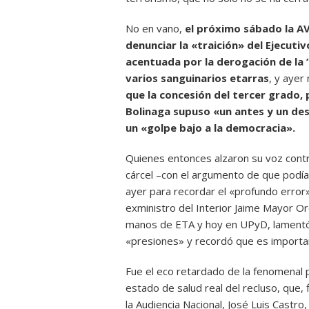
No en vano,
el próximo sábado la A
denunciar la «traición» del Ejecuti
acentuada por la derogación de la ‘
varios sanguinarios etarras
, y ayer
que la concesión del tercer grado, p
Bolinaga supuso «un antes y un desp
un «golpe bajo a la democracia».
Quienes entonces alzaron su voz contra
cárcel –con el argumento de que podía
ayer para recordar el «profundo error
exministro del Interior Jaime Mayor O
manos de ETA y hoy en UPyD, lamentó 
«presiones» y recordó que es importa
Fue el eco retardado de la fenomenal
estado de salud real del recluso, que, f
la Audiencia Nacional, José Luis Castro