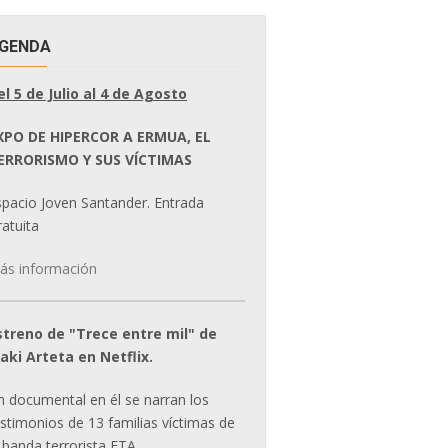
GENDA
el 5 de Julio al 4 de Agosto
XPO DE HIPERCOR A ERMUA, EL
ERRORISMO Y SUS VÍCTIMAS
spacio Joven Santander. Entrada
atuita
ás información
streno de "Trece entre mil" de
ñaki Arteta en Netflix.
n documental en él se narran los
estimonios de 13 familias víctimas de
 banda terrorista ETA.