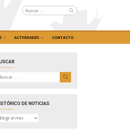
Buscar
Buscar
por:
E
ACTIVIDADES
CONTACTO
USCAR
uscar
Buscar
r:
ISTÓRICO DE NOTICIAS
ISTÓRICO
E
OTICIAS