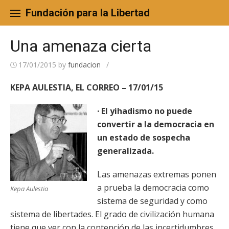
Skip
to
Fundación para la Libertad
content
Una amenaza cierta
17/01/2015
by
fundacion
/
KEPA AULESTIA, EL CORREO – 17/01/15
· El yihadismo no puede
convertir a la democracia en
un estado de sospecha
generalizada.
Las amenazas extremas ponen
a prueba la democracia como
Kepa Aulestia
sistema de seguridad y como
sistema de libertades. El grado de civilización humana
tiene que ver con la contención de las incertidumbres