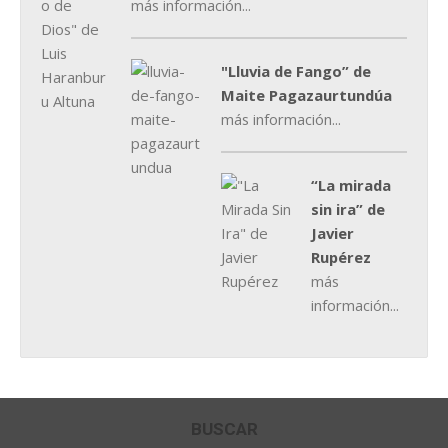
más información...
"Lluvia de Fango” de
Maite Pagazaurtundúa
más información...
“La mirada
sin ira” de
Javier
Rupérez
más
información...
BUSCAR