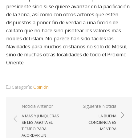
presidente sirio si se quiere avanzar en la pacificación
de la zona, así como con otros actores que estén
dispuestos a poner fin de verdad a una ficción de
califato que no hace sino pisotear los valores más
nobles del islam. No parece han sido fáciles las
Navidades para muchos cristianos no sólo de Mosul,
sino de muchas otras localidades de todo el Próximo
Oriente.
Categoría:
Opinión
Navegación
Noticia Anterior
Siguiente Noticia
de
A MAS Y JUNQUERAS
LA BUENA
entradas
SE LES AGOTA EL
CONCIENCIA ES
TIEMPO PARA
MENTIRA
ACORDAR UN