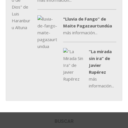
más información...
"Lluvia de Fango” de
Maite Pagazaurtundúa
más información...
“La mirada
sin ira” de
Javier
Rupérez
más
información...
BUSCAR