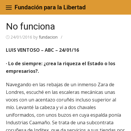
Skip
to
Fundación para la Libertad
content
No funciona
24/01/2016
by
fundacion
/
LUIS VENTOSO – ABC – 24/01/16
· Lo de siempre: ¿crea la riqueza el Estado o los
empresarios?.
Navegando en las rebajas de un inmenso Zara de
Londres, escuché en las escaleras mecánicas unas
voces con un acentazo coruñés incluso superior al
mío. Levanté la cabeza y vi a dos chavales
uniformados, con unos buzos en cuya espalda ponía
Industrias Caamaño. Se trata de una subcontrata
coruñesa de Inditex, que da servicios a sus tiendas por