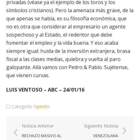
privadas (véase ya el ejemplo de los toros y los
símbolos cristianos). Pero la amenaza más grave, de la
que apenas se habla, es su filosofía económica, que
no es otra que considerar al empresario un agente
sospechoso y al Estado, el redentor que debe
fomentar el empleo y la vida buena. Y eso acaba
siempre igual: huida de la inversión extranjera, brasa
fiscal a las clases medias, quiebra y vuelta al paro
galopante. Allá vamos con Pedro & Pablo. Sujétense,
que vienen curvas.
LUIS VENTOSO – ABC – 24/01/16
Categoría:
Opinión
Navegación
Noticia Anterior
Siguiente Noticia
de
RECHAZO MASIVO AL
VENEZOLANA