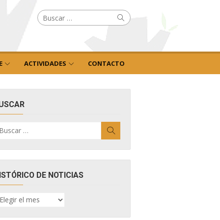
Buscar
Buscar
por:
E
ACTIVIDADES
CONTACTO
USCAR
uscar
Buscar
r:
ISTÓRICO DE NOTICIAS
ISTÓRICO
E
OTICIAS