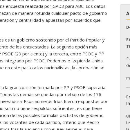
una encuesta realizada por GAD3 para ABC. Los datos
chazan de manera rotunda cualquier pacto de gobierno
A
eración y centralidad y apuestan por acuerdos que
D
E
s es un gobierno sostenido por el Partido Popular y
T
iento de los encuestados. La segunda opción más
y PSOE (29 por ciento) y la tercera, entre PSOE y PP
E
rdas integrado por PSOE, Podemos e Izquierda Unida
Gr
uye en este pacto a los nacionalistas, la aprobación se
m
ólo la gran coalición formada por PP y PSOE superaría
. Todas las demás se quedan por debajo de los 176
E
 investidura. Esos números fríos fueron expuestos por
I
 sólo no tiene respaldos suficientes, es que tiene
ación de las posibles fórmulas pactistas de gobierno
U
 los votantes de cada partido, criterio que Pedro
t
lica tras la audiencia con el Rey Felipe VI para
la