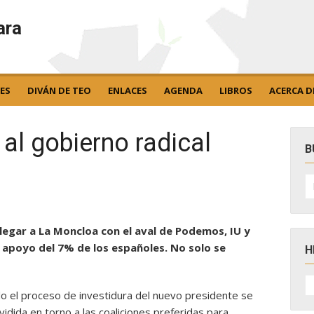
ara
ES
DIVÁN DE TEO
ENLACES
AGENDA
LIBROS
ACERCA D
al gobierno radical
B
B
po
legar a La Moncloa con el aval de Podemos, IU y
l apoyo del 7% de los españoles. No solo se
H
H
D
do el proceso de investidura del nuevo presidente se
N
ividida en torno a las coaliciones preferidas para