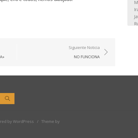
Siguiente Noticia
TA»
NO FUNCIONA
Buscar
red by WordPress
/
Theme by