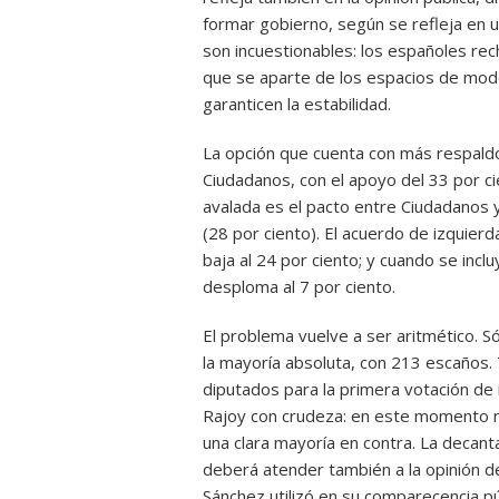
formar gobierno, según se refleja en 
son incuestionables: los españoles re
que se aparte de los espacios de mod
garanticen la estabilidad.
La opción que cuenta con más respaldo
Ciudadanos, con el apoyo del 33 por c
avalada es el pacto entre Ciudadanos 
(28 por ciento). El acuerdo de izquie
baja al 24 por ciento; y cuando se incl
desploma al 7 por ciento.
El problema vuelve a ser aritmético. S
la mayoría absoluta, con 213 escaños
diputados para la primera votación de
Rajoy con crudeza: en este momento no
una clara mayoría en contra. La decant
deberá atender también a la opinión de
Sánchez utilizó en su comparecencia púb