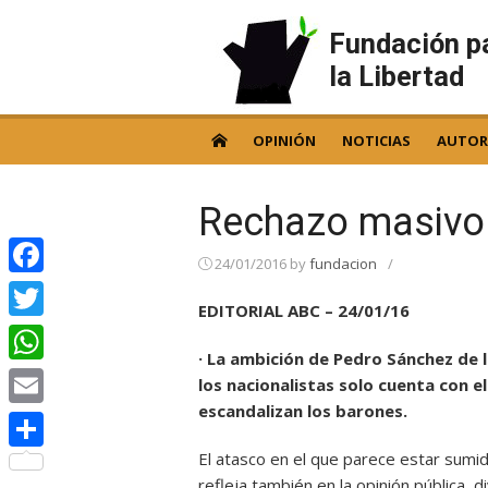
Skip
to
Fundación p
content
la Libertad
OPINIÓN
NOTICIAS
AUTOR
Rechazo masivo 
24/01/2016
by
fundacion
/
Facebook
EDITORIAL ABC – 24/01/16
Twitter
· La ambición de Pedro Sánchez de l
WhatsApp
los nacionalistas solo cuenta con e
escandalizan los barones.
Email
El atasco en el que parece estar sumi
Compartir
refleja también en la opinión pública, d