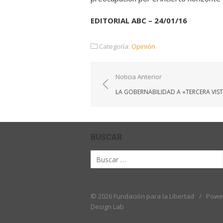
EDITORIAL ABC – 24/01/16
Categoría:
Opinión
Navegación
Noticia Anterior
de
LA GOBERNABILIDAD A «TERCERA VIS
entradas
BUSCAR
Buscar
por:
© 2026 Fundación para la Libertad
/
Powe
Design Lab