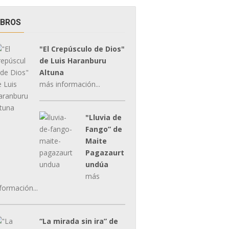
IBROS
"El Crepúsculo de Dios"
de Luis Haranburu
Altuna
más información...
"Lluvia de
Fango” de
Maite
Pagazaurt
undúa
más
formación...
“La mirada sin ira” de