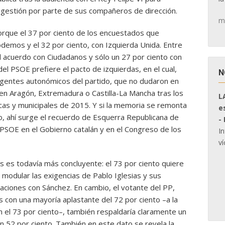
u gestión por parte de sus compañeros de dirección.
m
orque el 37 por ciento de los encuestados que
demos y el 32 por ciento, con Izquierda Unida. Entre
el acuerdo con Ciudadanos y sólo un 27 por ciento con
del PSOE prefiere el pacto de izquierdas, en el cual,
N
rigentes autonómicos del partido, que no dudaron en
 Aragón, Extremadura o Castilla-La Mancha tras los
L
cas y municipales de 2015. Y si la memoria se remonta
e
, ahí surge el recuerdo de Esquerra Republicana de
-
PSOE en el Gobierno catalán y en el Congreso de los
I
ví
 es todavía más concluyente: el 73 por ciento quiere
 modular las exigencias de Pablo Iglesias y sus
aciones con Sánchez. En cambio, el votante del PP,
 con una mayoría aplastante del 72 por ciento –a la
 el 73 por ciento–, también respaldaría claramente un
n 52 por ciento. También en este dato se revela la