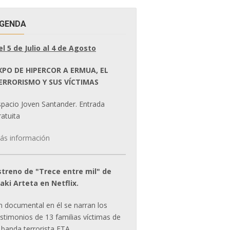
GENDA
el 5 de Julio al 4 de Agosto
XPO DE HIPERCOR A ERMUA, EL
ERRORISMO Y SUS VÍCTIMAS
spacio Joven Santander. Entrada
atuita
ás información
streno de "Trece entre mil" de
ñaki Arteta en Netflix.
n documental en él se narran los
estimonios de 13 familias víctimas de
 banda terrorista ETA.