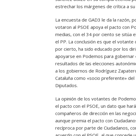
estrechar los márgenes de crítica a s
La encuesta de GAD3 le da la razón, p
votaron al PSOE apoya el pacto con Po
medias, con el 34 por ciento se sitúa 
el PP. La conclusión es que el votante 
por cierto, ha sido educado por los di
apoyarse en Podemos para gobernar en
resultados de las elecciones autonómi
a los gobiernos de Rodríguez Zapatero
Cataluña como «socio preferente» del 
Diputados.
La opinión de los votantes de Podemos
el pacto con el PSOE, un dato que hará
compañeros de dirección en las negoci
aunque premia el pacto con Ciudadanos
recíproca por parte de Ciudadanos, con
acuerdo con el PSOE, al que concede u