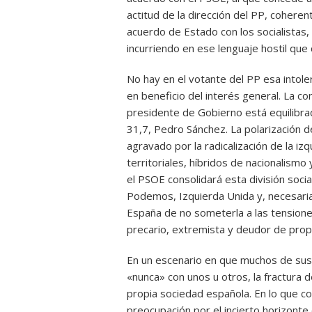
actitud de la dirección del PP, coher
acuerdo de Estado con los socialistas
incurriendo en ese lenguaje hostil que
No hay en el votante del PP esa intole
en beneficio del interés general. La co
presidente de Gobierno está equilibrad
31,7, Pedro Sánchez. La polarización d
agravado por la radicalización de la i
territoriales, híbridos de nacionalismo 
el PSOE consolidará esta división socia
Podemos, Izquierda Unida y, necesariam
España de no someterla a las tensione
precario, extremista y deudor de prop
En un escenario en que muchos de sus
«nunca» con unos u otros, la fractura de
propia sociedad española. En lo que co
preocupación por el incierto horizonte