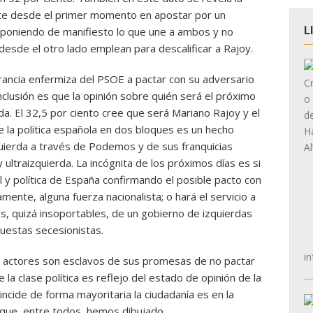
ente desde el primer momento en apostar por un
L
, poniendo de manifiesto lo que une a ambos y no
 desde el otro lado emplean para descalificar a Rajoy.
rancia enfermiza del PSOE a pactar con su adversario
nclusión es que la opinión sobre quién será el próximo
a. El 32,5 por ciento cree que será Mariano Rajoy y el
e la política española en dos bloques es un hecho
zquierda a través de Podemos y de sus franquicias
y ultraizquierda. La incógnita de los próximos días es si
l y política de España confirmando el posible pacto con
ente, alguna fuerza nacionalista; o hará el servicio a
s, quizá insoportables, de un gobierno de izquierdas
uestas secesionistas.
in
 actores son esclavos de sus promesas de no pactar
 la clase política es reflejo del estado de opinión de la
incide de forma mayoritaria la ciudadanía es en la
 que, entre todos, hemos dibujado.