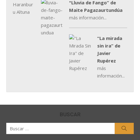
"Lluvia de Fango” de
Maite Pagazaurtundúa
más información...
“La mirada
sin ira” de
Javier
Rupérez
más
información...
BUSCAR
Buscar
Busca
por: