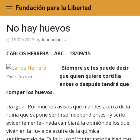
Skip
to
Fundación para la Libertad
content
No hay huevos
18/09/2015
by
fundacion
/
CARLOS HERRERA – ABC – 18/09/15
· Siempre se les puede decir
que quien quiere tortilla
Carlos Herrera
antes o después tendrá que
romper los huevos.
Da igual. Por muchos avisos que mandes acerca de la
ruina que supone sentirse independientes –y serlo,
evidentemente– nada cambiará la opinión de los que
viven en la lluvia de azufre de la química
sentimentaloide. Es inútil confrontar racionalidad con