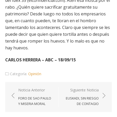
del Ibex 35 (elconfidencial.com). Aten esa mosca por el
rabo. ¿Quién quiere sacrificar gratuitamente su
patrimonio? Desde luego no todos los empresarios
que, en cuanto pueden, te lloran en el hombro
lamentando los aconteceres. Claro que siempre se les
puede decir que quien quiere tortilla antes o después
tendrá que romper los huevos. Y lo malo es que no
hay huevos.
CARLOS HERRERA – ABC – 18/09/15
Categoría:
Opinión
Navegación
Noticia Anterior
Siguiente Noticia
de
FORO DE SAO PAULO
EUSKADI, SIN RIESGO
entradas
Y MISERIA MORAL
DE CONTAGIO