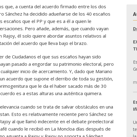
 que, a cuenta del acuerdo firmado entre los dos
ro Sánchez ha decidido adueñarse de los 40 escaños
A
s escaños que el PP y que es a él a quien le
nversaciones. Pero añade, además, que cuando vayan
D
 Rajoy, él solo quiere abordar asuntos relativos al
E
ación del acuerdo que lleva bajo el brazo.
T
er de Ciudadanos el que sus escaños hayan sido
E
hayan pasado a engordar su patrimonio electoral, pero
Gr
cualquier inicio de acercamiento. Y, dado que Mariano
 un acuerdo que supone el derribo de toda su gestión,
m
 primogenitura que le da el haber sacado más de 30
cuerdo es a estas alturas una auténtica quimera.
E
levancia cuando se trata de salvar obstáculos en una
I
estan. Esto es relativamente reciente pero Sánchez se
ajoy al que llamó indecente en el debate preelectoral
U
n café cuando le recibió en La Moncloa días después de
t
 no aguanta a Rajoy y Rajoy no soporta a Sánchez.
la