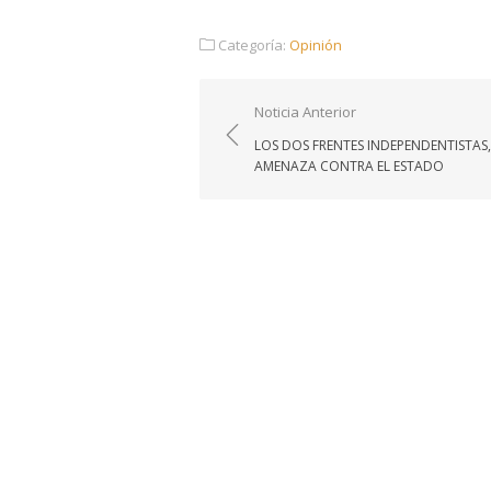
Categoría:
Opinión
Navegación
Noticia Anterior
de
LOS DOS FRENTES INDEPENDENTISTAS,
entradas
AMENAZA CONTRA EL ESTADO