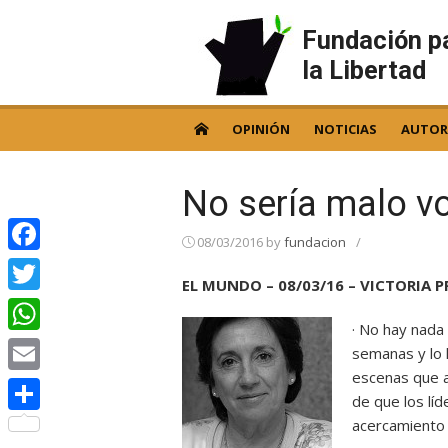
Skip
to
Fundación p
content
la Libertad
OPINIÓN
NOTICIAS
AUTOR
No sería malo vo
08/03/2016
by
fundacion
/
Facebook
EL MUNDO – 08/03/16 – VICTORIA 
Twitter
· No hay nada
WhatsApp
semanas y lo 
escenas que ac
Email
de que los líd
acercamiento 
Compartir