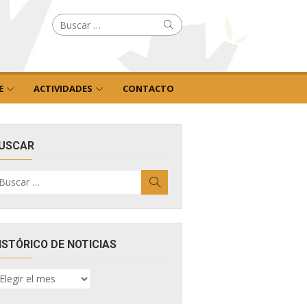
Buscar
Buscar
por:
E
ACTIVIDADES
CONTACTO
USCAR
uscar
Buscar
r:
ISTÓRICO DE NOTICIAS
ISTÓRICO
E
OTICIAS