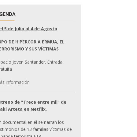
GENDA
el 5 de Julio al 4 de Agosto
XPO DE HIPERCOR A ERMUA, EL
ERRORISMO Y SUS VÍCTIMAS
spacio Joven Santander. Entrada
atuita
ás información
streno de "Trece entre mil" de
ñaki Arteta en Netflix.
n documental en él se narran los
estimonios de 13 familias víctimas de
 banda terrorista ETA.