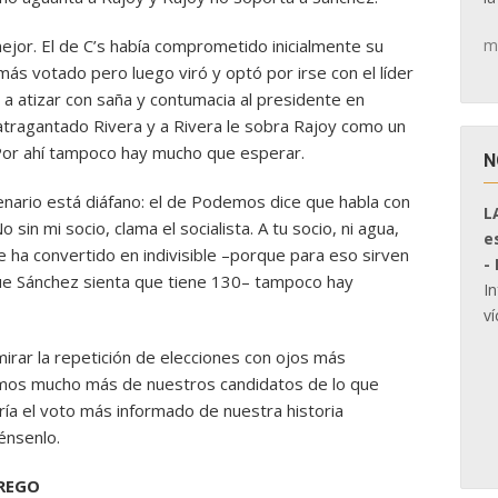
m
jor. El de C’s había comprometido inicialmente su
más votado pero luego viró y optó por irse con el líder
a atizar con saña y contumacia al presidente en
 atragantado Rivera y a Rivera le sobra Rajoy como un
 Por ahí tampoco hay mucho que esperar.
N
scenario está diáfano: el de Podemos dice que habla con
L
sin mi socio, clama el socialista. A tu socio, ni agua,
e
 ha convertido en indivisible –porque para eso sirven
-
ue Sánchez sienta que tiene 130– tampoco hay
I
ví
irar la repetición de elecciones con ojos más
bemos mucho más de nuestros candidatos de lo que
ía el voto más informado de nuestra historia
énsenlo.
PREGO