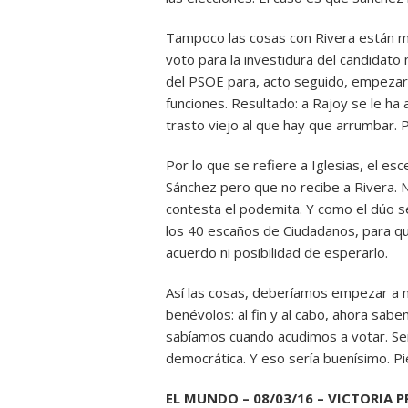
Tampoco las cosas con Rivera están me
voto para la investidura del candidato 
del PSOE para, acto seguido, empezar 
funciones. Resultado: a Rajoy se le ha
trasto viejo al que hay que arrumbar.
Por lo que se refiere a Iglesias, el e
Sánchez pero que no recibe a Rivera. No 
contesta el podemita. Y como el dúo se
los 40 escaños de Ciudadanos, para q
acuerdo ni posibilidad de esperarlo.
Así las cosas, deberíamos empezar a m
benévolos: al fin y al cabo, ahora sa
sabíamos cuando acudimos a votar. Ser
democrática. Y eso sería buenísimo. Pi
EL MUNDO – 08/03/16 – VICTORIA 