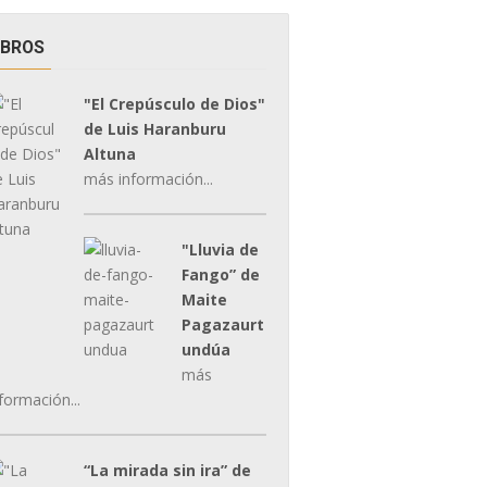
IBROS
"El Crepúsculo de Dios"
de Luis Haranburu
Altuna
más información...
"Lluvia de
Fango” de
Maite
Pagazaurt
undúa
más
formación...
“La mirada sin ira” de