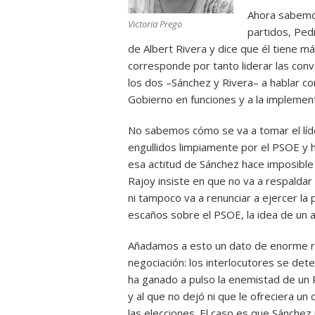
Ahora sabemos
Victoria Prego
partidos, Ped
de Albert Rivera y dice que él tiene má
corresponde por tanto liderar las co
los dos –Sánchez y Rivera– a hablar con
Gobierno en funciones y a la implement
No sabemos cómo se va a tomar el líd
engullidos limpiamente por el PSOE y 
esa actitud de Sánchez hace imposible 
Rajoy insiste en que no va a respaldar
ni tampoco va a renunciar a ejercer la
escaños sobre el PSOE, la idea de un a
Añadamos a esto un dato de enorme re
negociación: los interlocutores se det
ha ganado a pulso la enemistad de un R
y al que no dejó ni que le ofreciera u
las elecciones. El caso es que Sánchez