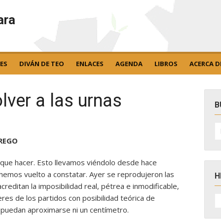
ara
ES
DIVÁN DE TEO
ENLACES
AGENDA
LIBROS
ACERCA D
lver a las urnas
B
B
po
PREGO
 que hacer. Esto llevamos viéndolo desde hace
hemos vuelto a constatar. Ayer se reprodujeron las
H
reditan la imposibilidad real, pétrea e inmodificable,
H
eres de los partidos con posibilidad teórica de
D
puedan aproximarse ni un centímetro.
N