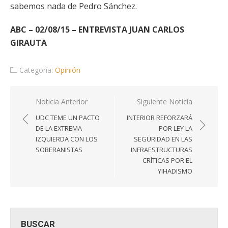
sabemos nada de Pedro Sánchez.
ABC – 02/08/15 – ENTREVISTA JUAN CARLOS
GIRAUTA
Categoría:
Opinión
Navegación
Noticia Anterior
Siguiente Noticia
de
UDC TEME UN PACTO
INTERIOR REFORZARÁ
entradas
DE LA EXTREMA
POR LEY LA
IZQUIERDA CON LOS
SEGURIDAD EN LAS
SOBERANISTAS
INFRAESTRUCTURAS
CRÍTICAS POR EL
YIHADISMO
BUSCAR