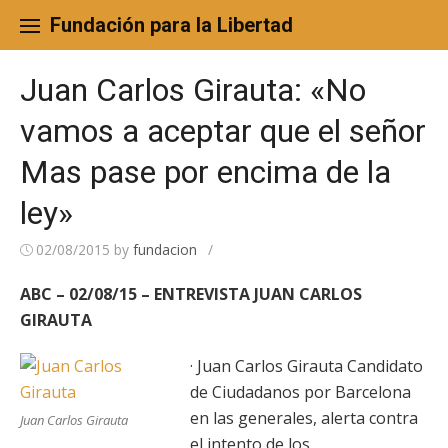
Skip
to
Fundación para la Libertad
content
Juan Carlos Girauta: «No
vamos a aceptar que el señor
Mas pase por encima de la
ley»
02/08/2015
by
fundacion
/
ABC – 02/08/15 – ENTREVISTA JUAN CARLOS
GIRAUTA
· Juan Carlos Girauta Candidato
de Ciudadanos por Barcelona
en las generales, alerta contra
Juan Carlos Girauta
el intento de los