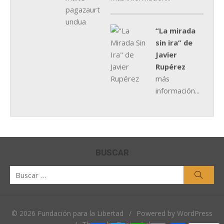
“La mirada
sin ira” de
Javier
Rupérez
más
información...
BUSCAR
Buscar
Busca
por:
© 2026 Fundación para la Libertad
/
Powered by WordPress