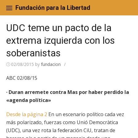
Skip
to
Fundación para la Libertad
content
UDC teme un pacto de la
extrema izquierda con los
soberanistas
02/08/2015
by
fundacion
/
ABC 02/08/15
· Duran arremete contra Mas por haber perdido la
«agenda política»
Desde la página 2
En un escenario político cada vez
más polarizado, fuerzas como Unió Democràtica
(UDC), una vez rota la federación CiU, tratan de