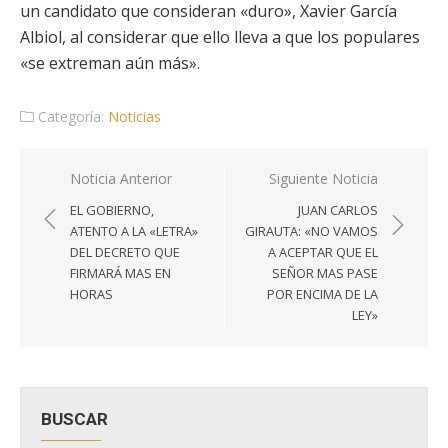
un candidato que consideran «duro», Xavier García
Albiol, al considerar que ello lleva a que los populares
«se extreman aún más».
Categoría:
Noticias
Navegación
Noticia Anterior
Siguiente Noticia
de
EL GOBIERNO,
JUAN CARLOS
entradas
ATENTO A LA «LETRA»
GIRAUTA: «NO VAMOS
DEL DECRETO QUE
A ACEPTAR QUE EL
FIRMARÁ MAS EN
SEÑOR MAS PASE
HORAS
POR ENCIMA DE LA
LEY»
BUSCAR