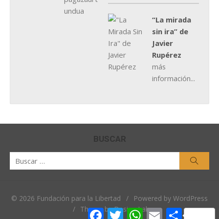
“La mirada
sin ira” de
Javier
Rupérez
más
información...
BUSCAR
Buscar
Busca
por:
© 2026 Fundación para la Libertad
/
Powered by WordPress
/
Theme by Design Lab
Facebook
Twitter
WhatsApp
Email
Comparti