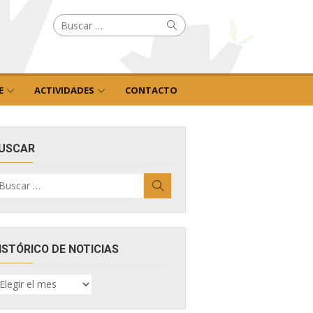
Buscar
Buscar
por:
E
ACTIVIDADES
CONTACTO
USCAR
uscar
Buscar
r:
ISTÓRICO DE NOTICIAS
ISTÓRICO
E
OTICIAS