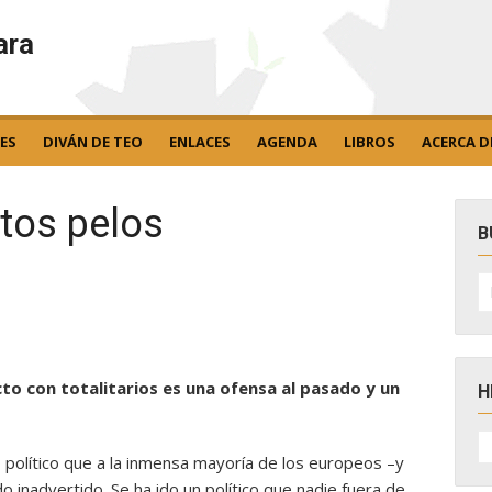
ara
ES
DIVÁN DE TEO
ENLACES
AGENDA
LIBROS
ACERCA D
tos pelos
B
B
po
cto con totalitarios es una ofensa al pasado y un
H
H
D
 político que a la inmensa mayoría de los europeos –y
N
inadvertido. Se ha ido un político que nadie fuera de