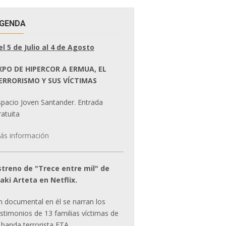
GENDA
el 5 de Julio al 4 de Agosto
XPO DE HIPERCOR A ERMUA, EL
ERRORISMO Y SUS VÍCTIMAS
spacio Joven Santander. Entrada
atuita
ás información
streno de "Trece entre mil" de
ñaki Arteta en Netflix.
n documental en él se narran los
estimonios de 13 familias víctimas de
 banda terrorista ETA.