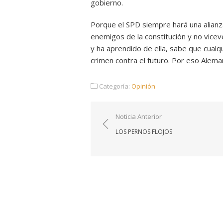
gobierno.
Porque el SPD siempre hará una alianz
enemigos de la constitución y no vicev
y ha aprendido de ella, sabe que cualqu
crimen contra el futuro. Por eso Alem
Categoría:
Opinión
Navegación
Noticia Anterior
de
LOS PERNOS FLOJOS
entradas