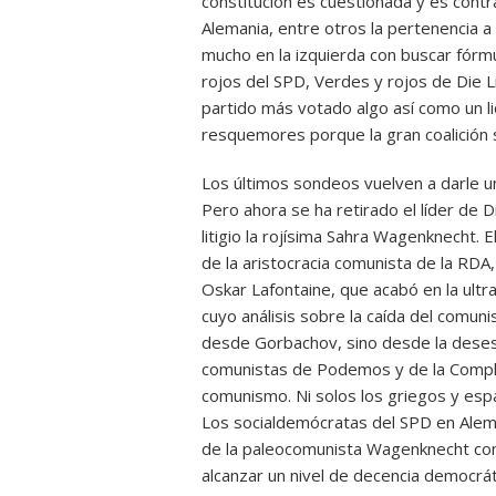
constitución es cuestionada y es cont
Alemania, entre otros la pertenencia 
mucho en la izquierda con buscar fórm
rojos del SPD, Verdes y rojos de Die L
partido más votado algo así como un l
resquemores porque la gran coalición s
Los últimos sondeos vuelven a darle u
Pero ahora se ha retirado el líder de 
litigio la rojísima Sahra Wagenknecht. 
de la aristocracia comunista de la RDA, 
Oskar Lafontaine, que acabó en la ultra
cuyo análisis sobre la caída del comu
desde Gorbachov, sino desde la desesta
comunistas de Podemos y de la Complu
comunismo. Ni solos los griegos y espa
Los socialdemócratas del SPD en Aleman
de la paleocomunista Wagenknecht com
alcanzar un nivel de decencia democráti