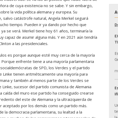
eñora de cuya existencia no se sabe. Y sin embargo,
bre la vida política alemana y europea. Su
A
 salvo catástrofe natural, Angela Merkel seguirá
mucho tiempo. Pueden ir ya dando por hecho que
D
 ya se verá. Merkel tiene hoy 61 años, terminaría la
E
muy capaz de asumir alguna más. Y en 2021 aún tendría
T
linton a las presidenciales.
E
culos es porque aunque esté muy cerca de la mayoría
Gr
. Porque enfrente tiene a una mayoría parlamentaria
s socialdemócratas de SPD, los Verdes y el partido
m
ie Linke tienen aritméticamente una mayoría para
emana y también al menos parte de los Verdes se
ie Linke, sucesor del partido comunista de Alemania
E
 la caída del muro ese partido ha conseguido crearse
I
rredento del este de Alemania y la ultraizquierda de
U
ser aceptado por los demás como un partido más.
t
de la democracia parlamentaria, su lealtad a la
la