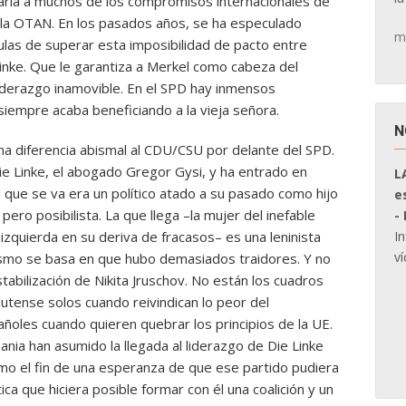
raria a muchos de los compromisos internacionales de
a la OTAN. En los pasados años, se ha especulado
m
ulas de superar esta imposibilidad de pacto entre
inke. Que le garantiza a Merkel como cabeza del
iderazgo inamovible. En el SPD hay inmensos
iempre acaba beneficiando a la vieja señora.
N
na diferencia abismal al CDU/CSU por delante del SPD.
Die Linke, el abogado Gregor Gysi, y ha entrado en
L
El que se va era un político atado a su pasado como hijo
e
pero posibilista. La que llega –la mujer del inefable
-
I
izquierda en su deriva de fracasos– es una leninista
ví
nismo se basa en que hubo demasiados traidores. Y no
bilización de Nikita Jruschov. No están los cuadros
tense solos cuando reivindican lo peor del
ñoles cuando quieren quebrar los principios de la UE.
ia han asumido la llegada al liderazgo de Die Linke
o el fin de una esperanza de que ese partido pudiera
ca que hiciera posible formar con él una coalición y un