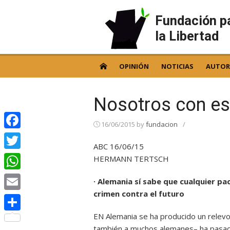
Skip
to
Fundación p
content
la Libertad
OPINIÓN
NOTICIAS
AUTOR
Nosotros con es
16/06/2015
by
fundacion
/
Facebook
ABC 16/06/15
Twitter
HERMANN TERTSCH
WhatsApp
· Alemania sí sabe que cualquier pa
crimen contra el futuro
Email
EN Alemania se ha producido un relevo
Compartir
también a muchos alemanes– ha pasado 