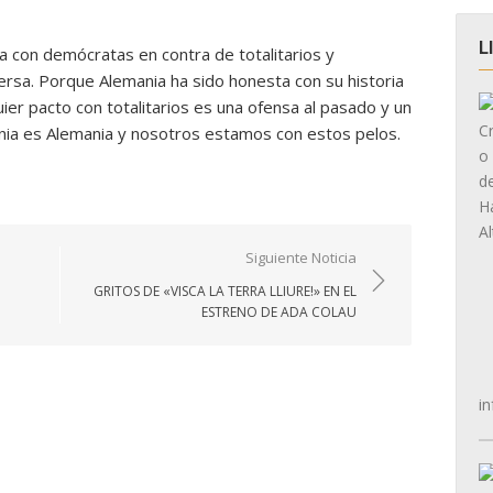
L
a con demócratas en contra de totalitarios y
ersa. Porque Alemania ha sido honesta con su historia
ier pacto con totalitarios es una ofensa al pasado y un
ania es Alemania y nosotros estamos con estos pelos.
Siguiente Noticia
GRITOS DE «VISCA LA TERRA LLIURE!» EN EL
ESTRENO DE ADA COLAU
in