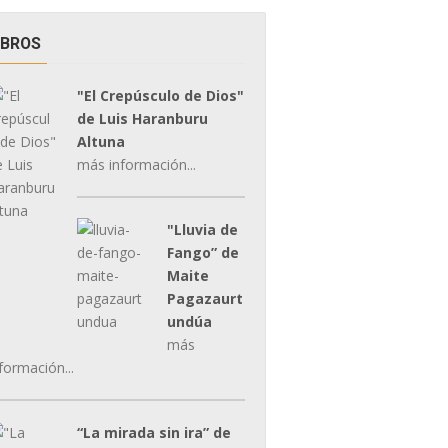
IBROS
"El Crepúsculo de Dios"
de Luis Haranburu
Altuna
más información...
"Lluvia de
Fango” de
Maite
Pagazaurt
undúa
más
formación...
“La mirada sin ira” de