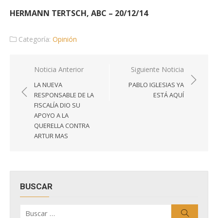
HERMANN TERTSCH, ABC – 20/12/14
Categoría:
Opinión
Navegación
Noticia Anterior
Siguiente Noticia
de
LA NUEVA
PABLO IGLESIAS YA
entradas
RESPONSABLE DE LA
ESTÁ AQUÍ
FISCALÍA DIO SU
APOYO A LA
QUERELLA CONTRA
ARTUR MAS
BUSCAR
Buscar
Buscar
por: