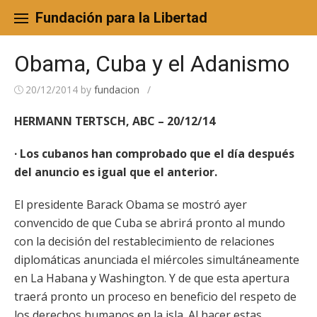
Skip
to
Fundación para la Libertad
content
Obama, Cuba y el Adanismo
20/12/2014
by
fundacion
/
HERMANN TERTSCH, ABC – 20/12/14
· Los cubanos han comprobado que el día después
del anuncio es igual que el anterior.
El presidente Barack Obama se mostró ayer
convencido de que Cuba se abrirá pronto al mundo
con la decisión del restablecimiento de relaciones
diplomáticas anunciada el miércoles simultáneamente
en La Habana y Washington. Y de que esta apertura
traerá pronto un proceso en beneficio del respeto de
los derechos humanos en la isla. Al hacer estas