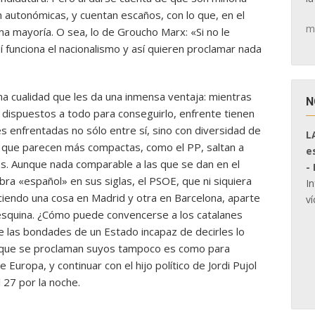
en autonómicas, y cuentan escaños, con lo que, en el
m
a mayoría. O sea, lo de Groucho Marx: «Si no le
í funciona el nacionalismo y así quieren proclamar nada
a cualidad que les da una inmensa ventaja: mientras
N
 dispuestos a todo para conseguirlo, enfrente tienen
 enfrentadas no sólo entre sí, sino con diversidad de
L
las que parecen más compactas, como el PP, saltan a
e
es. Aunque nada comparable a las que se dan en el
-
bra «español» en sus siglas, el PSOE, que ni siquiera
I
ciendo una cosa en Madrid y otra en Barcelona, aparte
ví
a esquina. ¿Cómo puede convencerse a los catalanes
 las bondades de un Estado incapaz de decirles lo
os que se proclaman suyos tampoco es como para
 Europa, y continuar con el hijo político de Jordi Pujol
el 27 por la noche.