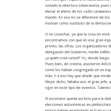
sonado la obertura soberanista, pues 
elevar el ánimo de los «sólo catalanes»
mundo. En eso no se diferenció de los 
montan como sustituto de la democracia 
O no cosechar, ya que la cosa no está
encontramos con que en ese gran espec
pronto, las cifras. Los organizadores 
delegación del Gobierno, medio millón.
¿a quién cree usted? Yo, desde luego, 
Pues bien, de creerla, asistieron 400.
como los habían congregado en un esp
más. Y a eso hay que añadir que estaban
Mejor dicho, faltaba uno: el gran jefe,
rigor en este tipo de eventos. Talento 
El escenario queda así listo para la do
elecciones autonómicas en plebiscitari
incluso habían enarbolado el Sí en su 