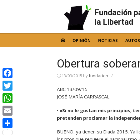
Skip
to
Fundación p
content
la Libertad
OPINIÓN
NOTICIAS
AUTOR
Obertura sobera
13/09/2015
by
fundacion
/
Facebook
ABC 13/09/15
Twitter
JOSÉ MARÍA CARRASCAL
WhatsApp
· «Si no le gustan mis principios, t
pretenden proclamar la independe
Email
BUENO, ya tienen su Diada 2015. Ya ll
Compartir
los ritos que requiere el nacionalismo, 