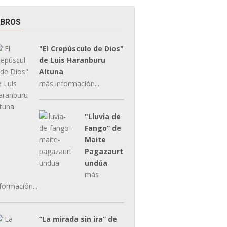
IBROS
"El Crepúsculo de Dios"
de Luis Haranburu
Altuna
más información...
"Lluvia de
Fango” de
Maite
Pagazaurt
undúa
más
formación...
“La mirada sin ira” de