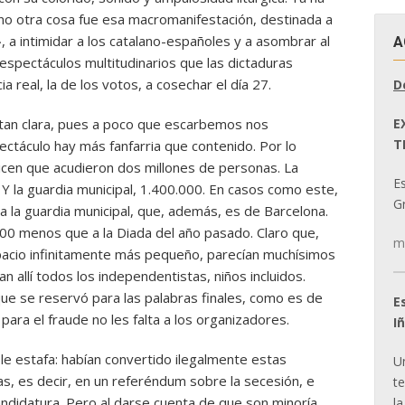
no otra cosa fue esa macromanifestación, destinada a
, a intimidar a los catalano-españoles y a asombrar al
A
espectáculos multitudinarios que las dictaduras
real, la de los votos, a cosechar el día 27.
D
E
 tan clara, pues a poco que escarbemos nos
T
táculo hay más fanfarria que contenido. Por lo
dicen que acudieron dos millones de personas. La
E
 Y la guardia municipal, 1.400.000. En casos como este,
Gr
a la guardia municipal, que, además, es de Barcelona.
000 menos que a la Diada del año pasado. Claro que,
m
acio infinitamente más pequeño, parecían muchísimos
 allí todos los independentistas, niños incluidos.
 que se reservó para las palabras finales, como es de
E
para el fraude no les falta a los organizadores.
I
ble estafa: habían convertido ilegalmente estas
U
as, es decir, en un referéndum sobre la secesión, e
t
candidatura. Pero al darse cuenta de que son minoría
la