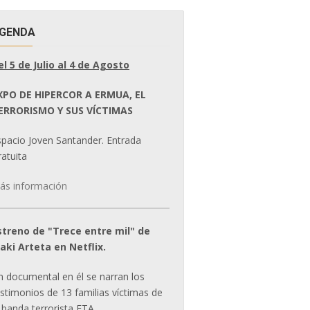
GENDA
el 5 de Julio al 4 de Agosto
XPO DE HIPERCOR A ERMUA, EL
ERRORISMO Y SUS VÍCTIMAS
spacio Joven Santander. Entrada
atuita
ás información
streno de "Trece entre mil" de
ñaki Arteta en Netflix.
n documental en él se narran los
estimonios de 13 familias víctimas de
 banda terrorista ETA.