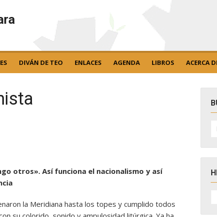
ara
ES
DIVÁN DE TEO
ENLACES
AGENDA
LIBROS
ACERCA D
nista
B
B
po
engo otros». Así funciona el nacionalismo y así
H
ncia
H
D
enaron la Meridiana hasta los topes y cumplido todos
N
con su colorido, sonido y ampulosidad litúrgica. Ya ha