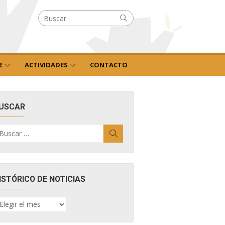
Buscar
Buscar
por:
E
ACTIVIDADES
CONTACTO
USCAR
uscar
Buscar
r:
ISTÓRICO DE NOTICIAS
ISTÓRICO
E
OTICIAS