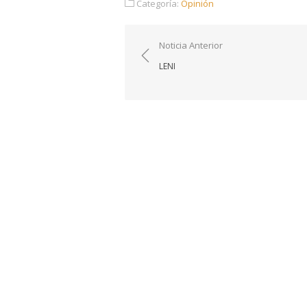
Categoría:
Opinión
Navegación
Noticia Anterior
de
LENI
entradas