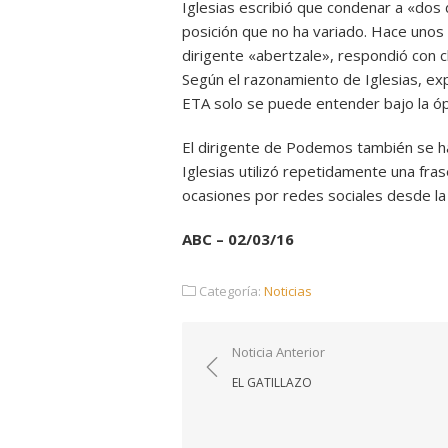
Iglesias escribió que condenar a «dos 
posición que no ha variado. Hace unos 
dirigente «abertzale», respondió con c
Según el razonamiento de Iglesias, ex
ETA solo se puede entender bajo la ópt
El dirigente de Podemos también se ha
Iglesias utilizó repetidamente una fras
ocasiones por redes sociales desde la
ABC – 02/03/16
Categoría:
Noticias
Navegación
Noticia Anterior
de
EL GATILLAZO
entradas