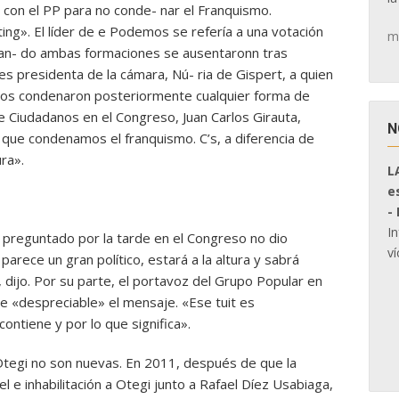
t con el PP para no conde- nar el Franquismo.
ing». El líder de e Podemos se refería a una votación
m
uan- do ambas formaciones se ausentaronn tras
s presidenta de la cámara, Nú- ria de Gispert, a quien
idos condenaron posteriormente cualquier forma de
de Ciudadanos en el Congreso, Juan Carlos Girauta,
N
o que condenamos el franquismo. C’s, a diferencia de
ra».
L
e
-
I
e preguntado por la tarde en el Congreso no dio
ví
arece un gran político, estará a la altura y sabrá
 dijo. Por su parte, el portavoz del Grupo Popular en
e «despreciable» el mensaje. «Ese tuit es
ontiene y por lo que significa».
Otegi no son nuevas. En 2011, después de que la
 e inhabilitación a Otegi junto a Rafael Díez Usabiaga,