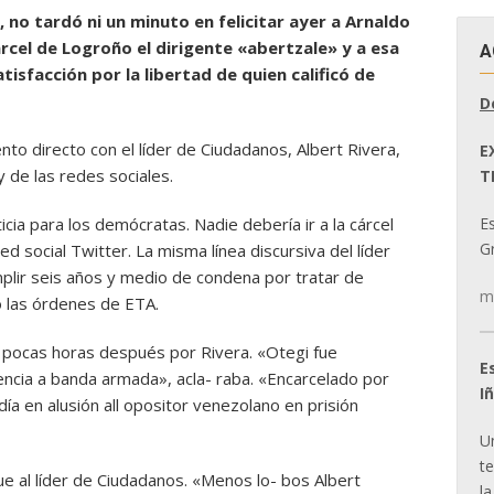
s, no tardó ni un minuto en felicitar ayer a Arnaldo
cárcel de Logroño el dirigente «abertzale» y a esa
A
isfacción por la libertad de quien calificó de
D
o directo con el líder de Ciudadanos, Albert Rivera,
E
y de las redes sociales.
T
E
cia para los demócratas. Nadie debería ir a la cárcel
Gr
red social Twitter. La misma línea discursiva del líder
mplir seis años y medio de condena por tratar de
m
jo las órdenes de ETA.
 pocas horas después por Rivera. «Otegi fue
E
encia a banda armada», acla- raba. «Encarcelado por
I
a en alusión all opositor venezolano en prisión
U
t
ue al líder de Ciudadanos. «Menos lo- bos Albert
la