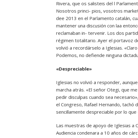
Rivera, que os salisteis del l Parlamen
Nosotros princi- pios, vosotros market
dee 2013 en el Parlamento catalán, c
mantener una discusión con laa entonce
reclamaban in- tervenir. Los dos part
régimen totalitario. Ayer el portavoz 
volvió a recordárselo a Iglesias. «Clar
Podemos, no defiende ninguna dictadu
«Despreciable»
Iglesias no volvió a responder, aunqu
marcha atrás. «El señor Otegi, que me p
pedir disculpas cuando sea necesario»,
el Congreso, Rafael Hernando, tachó d
sencillamente despreciable por lo que c
Las muestras de apoyo de Iglesias a 
Audiencia condenara a 10 años de cárcel