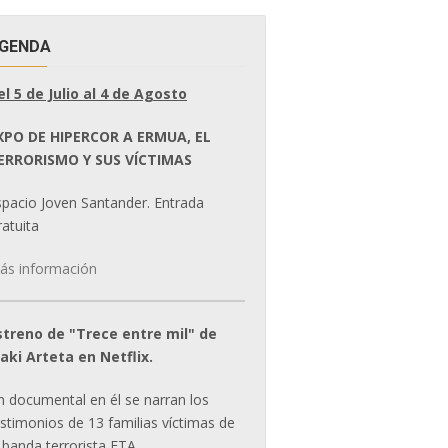
GENDA
el 5 de Julio al 4 de Agosto
XPO DE HIPERCOR A ERMUA, EL
ERRORISMO Y SUS VÍCTIMAS
spacio Joven Santander. Entrada
atuita
ás información
streno de "Trece entre mil" de
ñaki Arteta en Netflix.
n documental en él se narran los
estimonios de 13 familias víctimas de
 banda terrorista ETA.