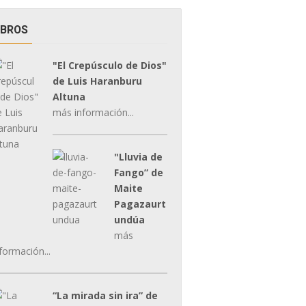
IBROS
"El Crepúsculo de Dios"
de Luis Haranburu
Altuna
más información...
"Lluvia de
Fango” de
Maite
Pagazaurt
undúa
más
formación...
“La mirada sin ira” de