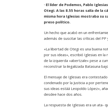
· El líder de Podemos, Pablo Iglesia
Otegi. A las 8.55 horas salía de la 
misma hora Iglesias mostraba su sat
preso político.
Un hecho que acabó en un enfrentamient
además de suscitar las críticas del PP 
«La libertad de Otegi es una buena noti
por sus ideas», escribió Iglesias en la 
de la izquierda «abertzale» pese a cu
reconstruir la ilegalizada Batasuna ba
El mensaje de Iglesias era contestado
condenado por la Justicia a por perten
sus ideas estáá Leopoldo López», añadí
desdee hace dos años.
La respuesta de Iglesias era un ata- q