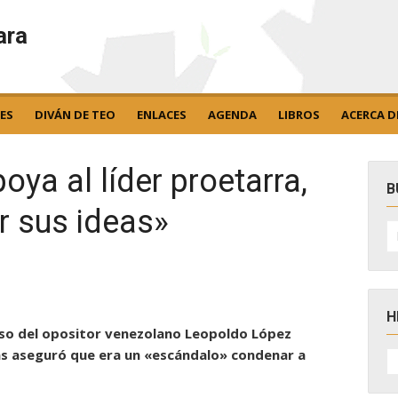
ara
ES
DIVÁN DE TEO
ENLACES
AGENDA
LIBROS
ACERCA D
oya al líder proetarra,
B
r sus ideas»
B
po
H
caso del opositor venezolano Leopoldo López
H
sias aseguró que era un «escándalo» condenar a
D
N