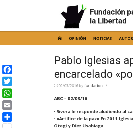
Skip
to
Fundación p
content
la Libertad
OPINIÓN
NOTICIAS
AUTOR
Pablo Iglesias ap
encarcelado «po
Facebook
02/03/2016
by
fundacion
/
Twitter
ABC – 02/03/16
WhatsApp
· Rivera le responde aludiendo al 
Email
· «Artífice de la paz» En 2011 Igle
Otegi y Díez Usabiaga
Compartir