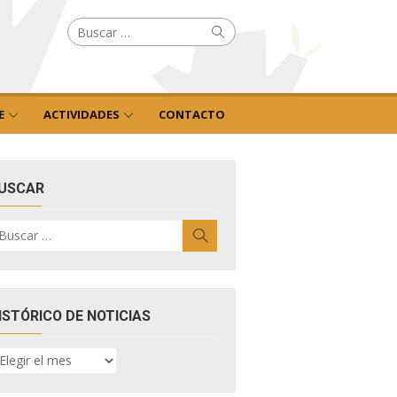
Buscar
Buscar
por:
E
ACTIVIDADES
CONTACTO
USCAR
uscar
Buscar
r:
ISTÓRICO DE NOTICIAS
ISTÓRICO
E
OTICIAS