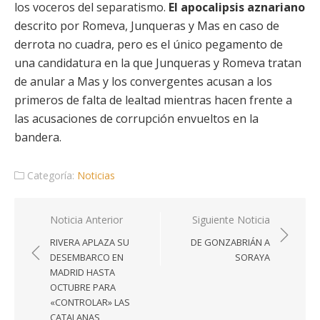
los voceros del separatismo.
El apocalipsis aznariano
descrito por Romeva, Junqueras y Mas en caso de
derrota no cuadra, pero es el único pegamento de
una candidatura en la que Junqueras y Romeva tratan
de anular a Mas y los convergentes acusan a los
primeros de falta de lealtad mientras hacen frente a
las acusaciones de corrupción envueltos en la
bandera.
Categoría:
Noticias
Navegación
Noticia Anterior
Siguiente Noticia
de
RIVERA APLAZA SU
DE GONZABRIÁN A
entradas
DESEMBARCO EN
SORAYA
MADRID HASTA
OCTUBRE PARA
«CONTROLAR» LAS
CATALANAS