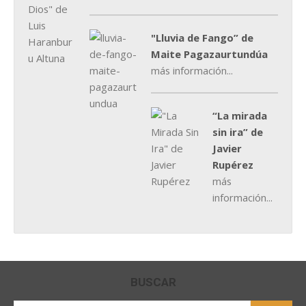
"Lluvia de Fango” de
Maite Pagazaurtundúa
más información...
“La mirada
sin ira” de
Javier
Rupérez
más
información...
BUSCAR
Buscar