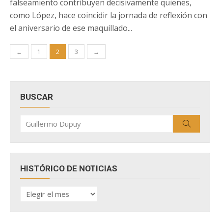
falseamiento contribuyen decisivamente quienes,
como López, hace coincidir la jornada de reflexión con
el aniversario de ese maquillado...
Paginación
←
1
2
3
→
de
entradas
BUSCAR
Buscar
Buscar
por:
HISTÓRICO DE NOTICIAS
HISTÓRICO
DE
NOTICIAS