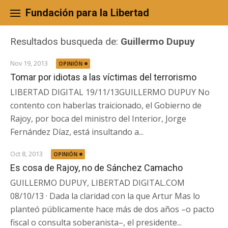
Skip
to
Fundación para la Libertad
content
Resultados busqueda de:
Guillermo Dupuy
Nov 19, 2013
OPINIÓN
Tomar por idiotas a las víctimas del terrorismo
LIBERTAD DIGITAL 19/11/13GUILLERMO DUPUY No
contento con haberlas traicionado, el Gobierno de
Rajoy, por boca del ministro del Interior, Jorge
Fernández Díaz, está insultando a...
Oct 8, 2013
OPINIÓN
Es cosa de Rajoy, no de Sánchez Camacho
GUILLERMO DUPUY, LIBERTAD DIGITAL.COM
08/10/13 · Dada la claridad con la que Artur Mas lo
planteó públicamente hace más de dos años –o pacto
fiscal o consulta soberanista–, el presidente...