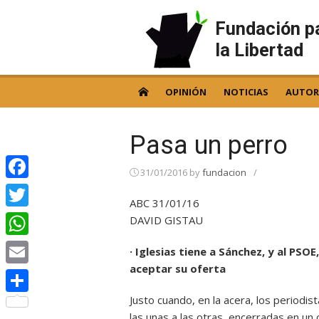
Skip
to
Fundación p
content
la Libertad
OPINIÓN
NOTICIAS
AUTOR
Pasa un perro
31/01/2016
by
fundacion
/
Facebook
ABC 31/01/16
Twitter
DAVID GISTAU
WhatsApp
· Iglesias tiene a Sánchez, y al PSO
aceptar su oferta
Email
Justo cuando, en la acera, los periodi
Compartir
las unas a las otras, encerradas en un