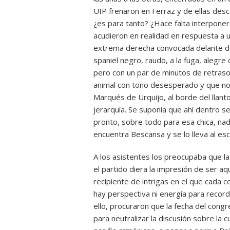
UIP frenaron en Ferraz y de ellas des
¿es para tanto? ¿Hace falta interpone
acudieron en realidad en respuesta a 
extrema derecha convocada delante de 
spaniel negro, raudo, a la fuga, alegre
pero con un par de minutos de retraso
animal con tono desesperado y que nos
Marqués de Urquijo, al borde del llan
jerarquía. Se suponía que ahí dentro se
pronto, sobre todo para esa chica, na
encuentra Bescansa y se lo lleva al es
A los asistentes los preocupaba que la
el partido diera la impresión de ser aq
recipiente de intrigas en el que cada c
hay perspectiva ni energía para recor
ello, procuraron que la fecha del con
para neutralizar la discusión sobre la 