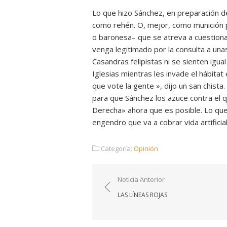
Lo que hizo Sánchez, en preparación d
como rehén. O, mejor, como munición p
o baronesa– que se atreva a cuestion
venga legitimado por la consulta a una
Casandras felipistas ni se sienten igua
Iglesias mientras les invade el hábitat 
que vote la gente », dijo un san chista.
para que Sánchez los azuce contra el q
Derecha» ahora que es posible. Lo qu
engendro que va a cobrar vida artifici
Categoría:
Opinión
Navegación
Noticia Anterior
de
LAS LÍNEAS ROJAS
entradas