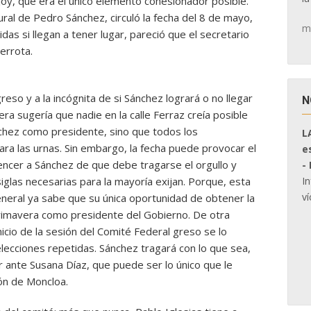
ajoy, que era el único elemento cohesionador posible.
ural de Pedro Sánchez, circuló la fecha del 8 de mayo,
m
das si llegan a tener lugar, pareció que el secretario
errota.
reso y a la incógnita de si Sánchez logrará o no llegar
N
ra sugería que nadie en la calle Ferraz creía posible
chez como presidente, sino que todos los
L
ra las urnas. Sin embargo, la fecha puede provocar el
e
encer a Sánchez de que debe tragarse el orgullo y
-
I
glas necesarias para la mayoría exijan. Porque, esta
ví
eneral ya sabe que su única oportunidad de obtener la
 primavera como presidente del Gobierno. De otra
icio de la sesión del Comité Federal greso se lo
lecciones repetidas. Sánchez tragará con lo que sea,
 ante Susana Díaz, que puede ser lo único que le
ón de Moncloa.