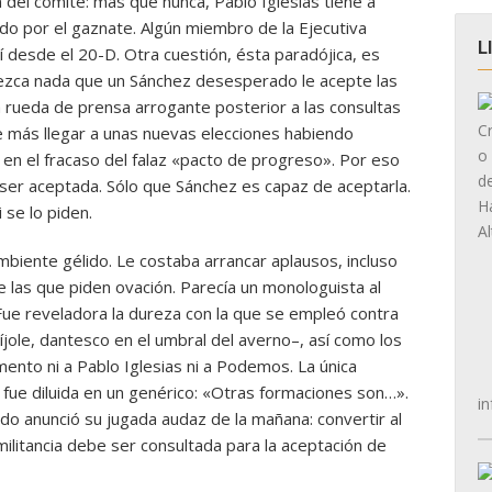
 del comité: más que nunca, Pablo Iglesias tiene a
do por el gaznate. Algún miembro de la Ejecutiva
L
 desde el 20-D. Otra cuestión, ésta paradójica, es
etezca nada que un Sánchez desesperado le acepte las
 rueda de prensa arrogante posterior a las consultas
le más llegar a unas nuevas elecciones habiendo
en el fracaso del falaz «pacto de progreso». Por eso
ser aceptada. Sólo que Sánchez es capaz de aceptarla.
 se lo piden.
biente gélido. Le costaba arrancar aplausos, incluso
las que piden ovación. Parecía un monologuista al
. Fue reveladora la dureza con la que se empleó contra
ole, dantesco en el umbral del averno–, así como los
ento ni a Pablo Iglesias ni a Podemos. La única
a, fue diluida en un genérico: «Otras formaciones son…».
in
do anunció su jugada audaz de la mañana: convertir al
ilitancia debe ser consultada para la aceptación de