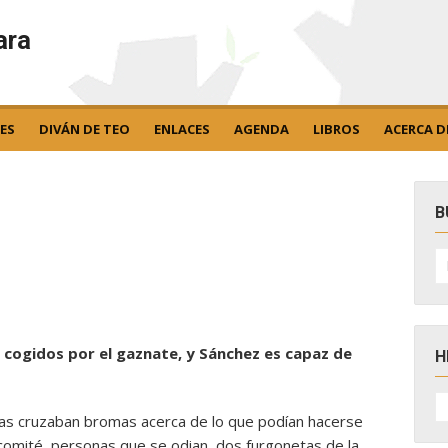
ara
ES
DIVÁN DE TEO
ENLACES
AGENDA
LIBROS
ACERCA D
B
B
po
E, cogidos por el gaznate, y Sánchez es capaz de
H
H
D
stas cruzaban bromas acerca de lo que podían hacerse
N
 comité, personas que se odian, dos furgonetas de la