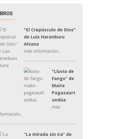
IBROS
"El Crepúsculo de Dios"
de Luis Haranburu
Altuna
más información...
"Lluvia de
Fango” de
Maite
Pagazaurt
undúa
más
formación...
“La mirada sin ira” de