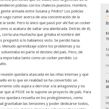
cendieron policías con los chalecos puestos. Hombre,
r gente armada entre Susana y Pedro? Los policías
A
un vago rumor acerca de una concentración de la
la sede. Pero lo único que pasó por ahí fue un cocker
D
 como si acabara de saltar una alambrada. Detrás de él,
E
, corría una muchacha que gritaba el nombre del
T
 preguntó si lo habíamos visto. Se perdió hacia
to. Menudo aprendizaje sobre los problemas y su
E
 solventaba en parte el destino del país. Pero, de
Gr
da importaba tanto como un cocker perdido. Lo
caño.
m
 reunión quedara atascada en las riñas internas y que
uello en lo que en realidad se ha convertido: un
E
orriente sólo aspira a derrotar a la antagonista y no
I
dar que al PSOE se le supone un proyecto de país. Para
U
greso quedara resuelta en los prolegómenos, como
t
cual gravitaban las tensiones y poder dedicarse todos,
la