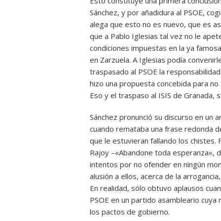
Esto constituye una primera conclusión
Sánchez, y por añadidura al PSOE, cogi
alega que esto no es nuevo, que es así
que a Pablo Iglesias tal vez no le ap
condiciones impuestas en la ya famosa
en Zarzuela. A Iglesias podía convenir
traspasado al PSOE la responsabilidad 
hizo una propuesta concebida para no 
Eso y el traspaso al ISIS de Granada, si
Sánchez pronunció su discurso en un am
cuando remataba una frase redonda de 
que le estuvieran fallando los chistes
Rajoy –«Abandone toda esperanza», díj
intentos por no ofender en ningún mom
alusión a ellos, acerca de la arroganci
En realidad, sólo obtuvo aplausos cuan
PSOE en un partido asambleario cuya m
los pactos de gobierno.