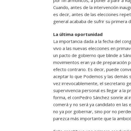
por fin armónicos, a poner a parir a R
Cuando, antes de la intervención inaug
es decir, antes de las elecciones repeti
general acababa de sufrir su primera d
La última oportunidad
La importancia dada a la fecha del cong
vivo a las nuevas elecciones en primave
un pacto de gobierno que blinde a Sán
movimientos eran ya de preparación pa
efecto contrario. Es decir, puede conv
aceptar lo que Podemos y las demás si
vez irrevocablemente, el secretario g
supervivencia personal es llegar a la
forma, el conPedro Sánchez sonríe al in
comerá y no será ya candidato en las e
no ya por gobernar, sino por no perder
parezca más importante que la ambici