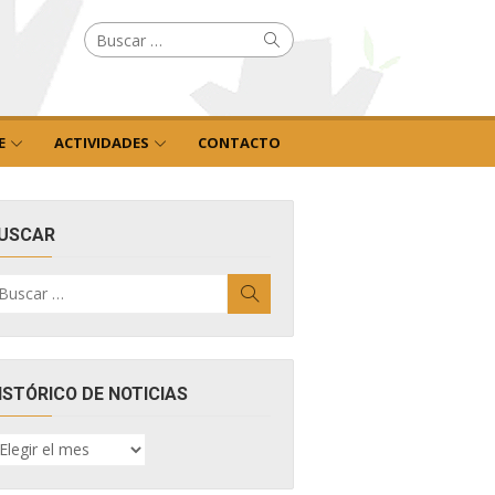
Buscar
Buscar
por:
E
ACTIVIDADES
CONTACTO
USCAR
uscar
Buscar
r:
ISTÓRICO DE NOTICIAS
ISTÓRICO
E
OTICIAS