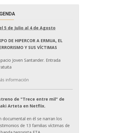
GENDA
el 5 de Julio al 4 de Agosto
XPO DE HIPERCOR A ERMUA, EL
ERRORISMO Y SUS VÍCTIMAS
spacio Joven Santander. Entrada
atuita
ás información
streno de "Trece entre mil" de
ñaki Arteta en Netflix.
n documental en él se narran los
estimonios de 13 familias víctimas de
 banda terrorista ETA.