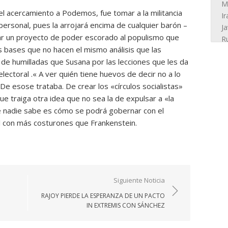
el acercamiento a Podemos, fue tomar a la militancia
ersonal, pues la arrojará encima de cualquier barón –
ar un proyecto de poder escorado al populismo que
s bases que no hacen el mismo análisis que las
l de humilladas que Susana por las lecciones que les da
electoral .« A ver quién tiene huevos de decir no a lo
 De esose trataba. De crear los «círculos socialistas»
ue traiga otra idea que no sea la de expulsar a «la
e nadie sabe es cómo se podrá gobernar con el
al con más costurones que Frankenstein.
Siguiente Noticia
RAJOY PIERDE LA ESPERANZA DE UN PACTO
IN EXTREMIS CON SÁNCHEZ