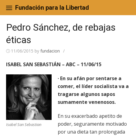
Skip
to
Fundación para la Libertad
content
Pedro Sánchez, de rebajas
éticas
11/06/2015
by
fundacion
/
ISABEL SAN SEBASTIÁN – ABC – 11/06/15
· En su afán por sentarse a
comer, el líder socialista va a
tragarse algunos sapos
sumamente venenosos.
En su exacerbado apetito de
poder, seguramente motivado
Isabel San Sebastian
por una dieta tan prolongada