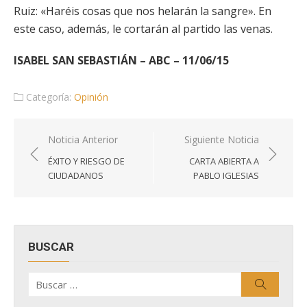
Ruiz: «Haréis cosas que nos helarán la sangre». En
este caso, además, le cortarán al partido las venas.
ISABEL SAN SEBASTIÁN – ABC – 11/06/15
Categoría:
Opinión
Navegación
Noticia Anterior
Siguiente Noticia
de
ÉXITO Y RIESGO DE
CARTA ABIERTA A
entradas
CIUDADANOS
PABLO IGLESIAS
BUSCAR
Buscar
Buscar
por: