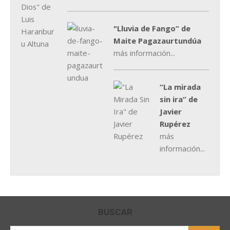
"Lluvia de Fango” de
Maite Pagazaurtundúa
más información...
“La mirada
sin ira” de
Javier
Rupérez
más
información...
BUSCAR
Buscar