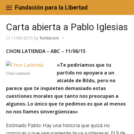
Skip
to
Fundación para la Libertad
content
Carta abierta a Pablo Iglesias
11/06/2015
by
fundacion
/
CHON LATIENDA – ABC – 11/06/15
«Te pediríamos que tu
partido no apoyara a un
Chon Latienda
alcalde de Bildu, pero no
parece que te inquieten demasiado estas
cuestiones morales que tanto nos preocupan a
algunos. Lo único que te pedimos es que al menos
no nos llames sinvergüenzas»
Estimado Pablo: Hay una historia que quizá no
conozcas y que seguramente te va a interesar. El 9 de