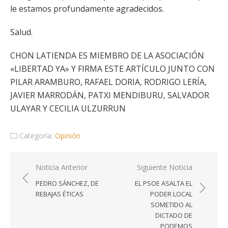
le estamos profundamente agradecidos.
Salud.
CHON LATIENDA ES MIEMBRO DE LA ASOCIACIÓN
«LIBERTAD YA» Y FIRMA ESTE ARTÍCULO JUNTO CON
PILAR ARAMBURO, RAFAEL DORIA, RODRIGO LERÍA,
JAVIER MARRODÁN, PATXI MENDIBURU, SALVADOR
ULAYAR Y CECILIA ULZURRUN
Categoría:
Opinión
Navegación
Noticia Anterior
Siguiente Noticia
de
PEDRO SÁNCHEZ, DE
EL PSOE ASALTA EL
entradas
REBAJAS ÉTICAS
PODER LOCAL
SOMETIDO AL
DICTADO DE
PODEMOS