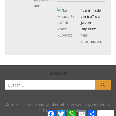
“La mirada
sin ira” de
Javier
Rupérez
más
información...
BUSCAR
Buscar
Busca
por:
© 2026 Fundación para la Libertad
/
Powered by WordPress
/
Theme by Design Lab
Facebook
Twitter
WhatsApp
Email
Comparti