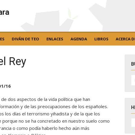
ara
ES
DIVÁN DE TEO
ENLACES
AGENDA
LIBROS
ACERCA D
el Rey
B
B
po
01/16
 de dos aspectos de la vida política que han
nformación y de las preocupaciones de los españoles.
H
 los días el terrorismo yihadista y de la que los
H
e porque no se ha concretado en nuestro suelo como
D
Francia o como podía haberlo hecho aún más
N