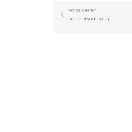
Navegación
Noticia Anterior
de
LA PROPUESTA DE RAJOY
entradas