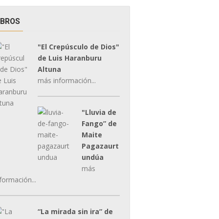
IBROS
"El Crepúsculo de Dios"
de Luis Haranburu
Altuna
más información...
"Lluvia de
Fango” de
Maite
Pagazaurt
undúa
más
formación...
“La mirada sin ira” de