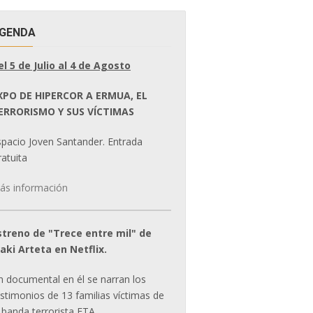
GENDA
el 5 de Julio al 4 de Agosto
XPO DE HIPERCOR A ERMUA, EL
ERRORISMO Y SUS VÍCTIMAS
spacio Joven Santander. Entrada
atuita
ás información
streno de "Trece entre mil" de
ñaki Arteta en Netflix.
n documental en él se narran los
estimonios de 13 familias víctimas de
 banda terrorista ETA.