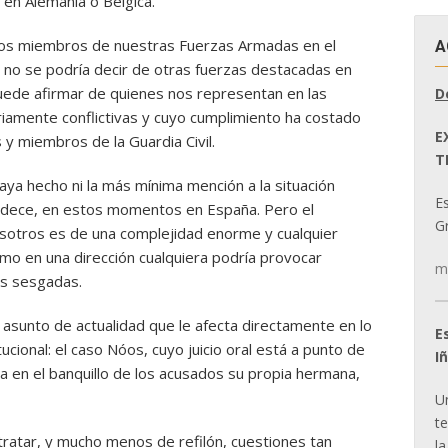
en Alemania o Bélgica.
 los miembros de nuestras Fuerzas Armadas en el
A
e no se podría decir de otras fuerzas destacadas en
uede afirmar de quienes nos representan en las
D
iamente conflictivas y cuyo cumplimiento ha costado
E
s y miembros de la Guardia Civil.
T
aya hecho ni la más mínima mención a la situación
E
 padece, en estos momentos en España. Pero el
Gr
osotros es de una complejidad enorme y cualquier
mo en una dirección cualquiera podría provocar
m
es sesgadas.
 asunto de actualidad que le afecta directamente en lo
E
ucional: el caso Nóos, cuyo juicio oral está a punto de
I
da en el banquillo de los acusados su propia hermana,
U
t
 tratar, y mucho menos de refilón, cuestiones tan
la