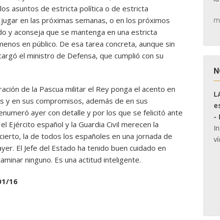
 los asuntos de estricta política o de estricta
m
e jugar en las próximas semanas, o en los próximos
do y aconseja que se mantenga en una estricta
o menos en público. De esa tarea concreta, aunque sin
argó el ministro de Defensa, que cumplió con su
N
ración de la Pascua militar el Rey ponga el acento en
L
as y en sus compromisos, además de en sus
e
enumeró ayer con detalle y por los que se felicitó ante
-
l Ejército español y la Guardia Civil merecen la
I
 cierto, la de todos los españoles en una jornada de
ví
yer. El Jefe del Estado ha tenido buen cuidado en
aminar ninguno. Es una actitud inteligente.
01/16