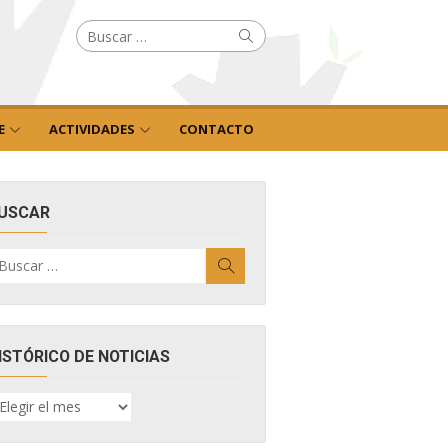
Buscar
Buscar
por:
E
ACTIVIDADES
CONTACTO
USCAR
uscar
Buscar
r:
ISTÓRICO DE NOTICIAS
ISTÓRICO
E
OTICIAS