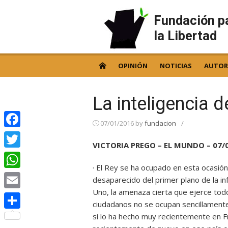
Skip
to
Fundación p
content
la Libertad
OPINIÓN
NOTICIAS
AUTOR
La inteligencia d
07/01/2016
by
fundacion
/
Facebook
VICTORIA PREGO – EL MUNDO – 07/
Twitter
· El Rey se ha ocupado en esta ocasión
WhatsApp
desaparecido del primer plano de la i
Uno, la amenaza cierta que ejerce todos
Email
ciudadanos no se ocupan sencillament
sí lo ha hecho muy recientemente en 
Compartir