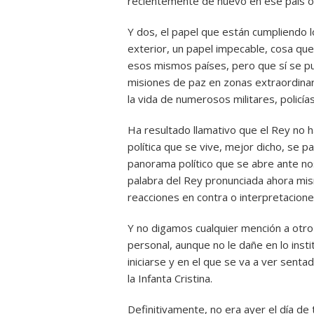
recientemente de nuevo en ese país o 
Y dos, el papel que están cumpliendo
exterior, un papel impecable, cosa qu
esos mismos países, pero que sí se p
misiones de paz en zonas extraordinar
la vida de numerosos militares, policía
Ha resultado llamativo que el Rey no h
política que se vive, mejor dicho, se
panorama político que se abre ante n
palabra del Rey pronunciada ahora mis
reacciones en contra o interpretacion
Y no digamos cualquier mención a otro
personal, aunque no le dañe en lo instit
iniciarse y en el que se va a ver senta
la Infanta Cristina.
Definitivamente, no era ayer el día de