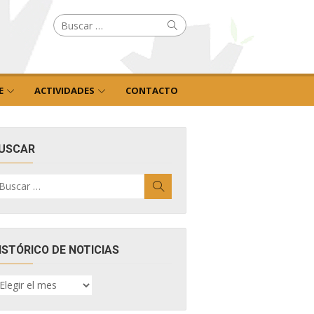
Buscar
Buscar
por:
E
ACTIVIDADES
CONTACTO
USCAR
uscar
Buscar
r:
ISTÓRICO DE NOTICIAS
ISTÓRICO
E
OTICIAS