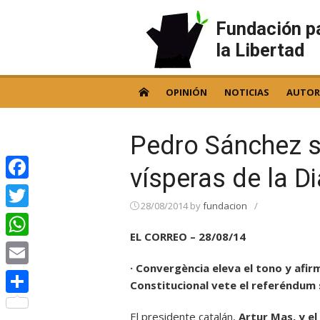
Skip
to
Fundación p
content
la Libertad
OPINIÓN
NOTICIAS
AUTOR
Pedro Sánchez s
vísperas de la D
Facebook
28/08/2014
by
fundacion
/
Twitter
EL CORREO – 28/08/14
WhatsApp
· Convergència eleva el tono y afir
Email
Constitucional vete el referéndum 
Compartir
El presidente catalán,
Artur Mas, y el