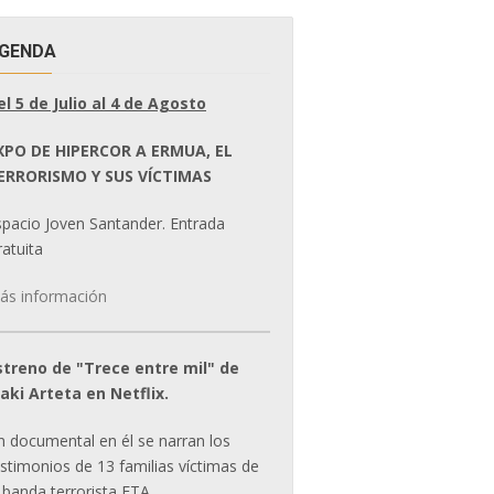
GENDA
el 5 de Julio al 4 de Agosto
XPO DE HIPERCOR A ERMUA, EL
ERRORISMO Y SUS VÍCTIMAS
spacio Joven Santander. Entrada
atuita
ás información
streno de "Trece entre mil" de
ñaki Arteta en Netflix.
n documental en él se narran los
estimonios de 13 familias víctimas de
 banda terrorista ETA.