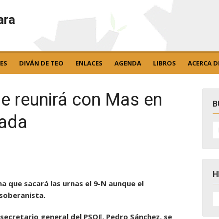
ara
ES
DIVÁN DE TEO
ENLACES
AGENDA
LIBROS
ACERCA D
e reunirá con Mas en
B
iada
B
po
H
ma que sacará las urnas el 9-N aunque el
H
soberanista.
D
N
 secretario general del PSOE, Pedro Sánchez, se