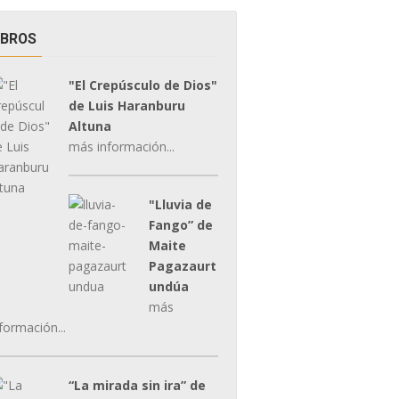
IBROS
"El Crepúsculo de Dios"
de Luis Haranburu
Altuna
más información...
"Lluvia de
Fango” de
Maite
Pagazaurt
undúa
más
formación...
“La mirada sin ira” de