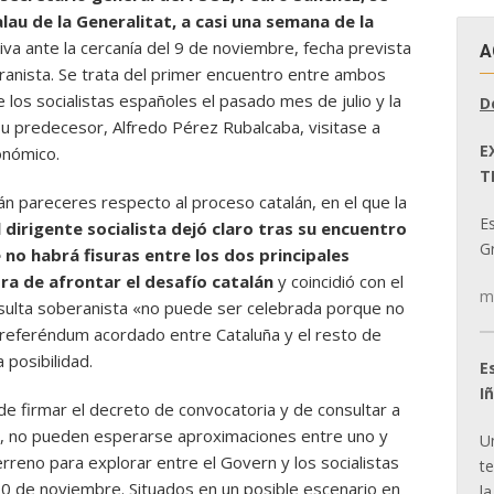
lau de la Generalitat, a casi una semana de la
va ante la cercanía del 9 de noviembre, fecha prevista
A
eranista. Se trata del primer encuentro entre ambos
 los socialistas españoles el pasado mes de julio y la
D
su predecesor, Alfredo Pérez Rubalcaba, visitase a
E
onómico.
T
n pareceres respecto al proceso catalán, en el que la
E
l dirigente socialista dejó claro tras su encuentro
Gr
 no habrá fisuras entre los dos principales
ra de afrontar el desafío catalán
y coincidió con el
m
nsulta soberanista «no puede ser celebrada porque no
 referéndum acordado entre Cataluña y el resto de
posibilidad.
E
I
de firmar el decreto de convocatoria y de consultar a
to, no pueden esperarse aproximaciones entre uno y
U
erreno para explorar entre el Govern y los socialistas
t
 10 de noviembre. Situados en un posible escenario en
la