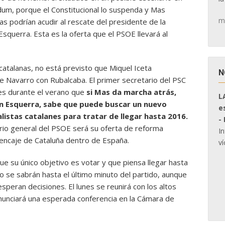
dum, porque el Constitucional lo suspenda y Mas
m
tas podrían acudir al rescate del presidente de la
squerra. Esta es la oferta que el PSOE llevará al
 catalanas, no está previsto que Miquel Iceta
N
 Navarro con Rubalcaba. El primer secretario del PSC
es durante el verano que
si Mas da marcha atrás,
L
n Esquerra, sabe que puede buscar un nuevo
e
alistas catalanes para tratar de llegar hasta 2016.
-
ario general del PSOE será su oferta de reforma
I
 encaje de Cataluña dentro de España.
ví
 que su único objetivo es votar y que piensa llegar hasta
 no se sabrán hasta el último minuto del partido, aunque
speran decisiones. El lunes se reunirá con los altos
onunciará una esperada conferencia en la Cámara de