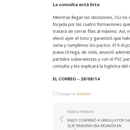
La consulta está lista
Mientras llegan las decisiones, CiU no
forjada por las cuatro formaciones que
tratará de cerrar filas al máximo. Así,
elevó ayer el tono y garantizó que h
seria y cumplimos los pactos. El 9-N p
Joana Ortega, de Unió, anunció además
partidos soberanistas y con el PSC par
consulta y les explicará la logística de
EL CORREO – 28/08/14
Categoría:
Noticias
Navegación
Noticia Anterior
de
RAJOY CONFIRMÓ A URKULLU POR CA
entradas
QUE TENDRÁN UNA REUNIÓN EN