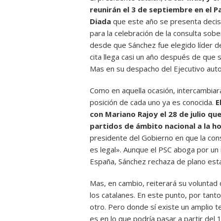
reunirán el 3 de septiembre en el Pa
Diada
que este año se presenta decisi
para la celebración de la consulta sob
desde que Sánchez fue elegido líder de
cita llega casi un año después de que 
Mas en su despacho del Ejecutivo aut
Como en aquella ocasión, intercambiará
posición de cada uno ya es conocida.
E
con Mariano Rajoy el 28 de julio que
partidos de ámbito nacional a la ho
presidente del Gobierno en que la co
es legal». Aunque el PSC aboga por un
España, Sánchez rechaza de plano esta 
Mas, en cambio, reiterará su voluntad 
los catalanes. En este punto, por tan
otro. Pero donde sí existe un amplio t
es en lo que podría pasar a partir del