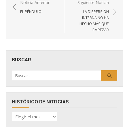
Navegación
Noticia Anterior
Siguiente Noticia
de
EL PÉNDULO
LA DISPERSIÓN
entradas
INTERNA NO HA
HECHO MÁS QUE
EMPEZAR
BUSCAR
Buscar
Buscar
por:
HISTÓRICO DE NOTICIAS
HISTÓRICO
DE
NOTICIAS